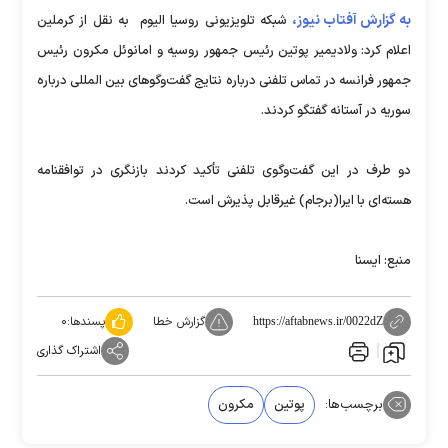
به گزارش آفتاب نیوز،
شبکه تلویزیونی روسیا الیوم به نقل از کرملین
اعلام کرد: ولادیمیر پوتین رئیس جمهور روسیه و امانوئل مکرون رئیس
جمهور فرانسه در تماس تلفنی درباره نتایج گفت‌وگوهای بین المللی درباره
سوریه در آستانه گفتگو کردند.
دو طرف در این گفت‌وگوی تلفنی تأکید کردند بازنگری در توافقنامه
هسته‌ای با ایرا(برجام) غیرقابل پذیرش است.
منبع: ایسنا
گزارش خطا
پسندها:
۰
https://aftabnews.ir/0022dZ
اشتراک گذاری
برچسب‌ها:
پوتین
مکرون