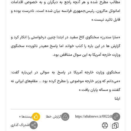
مطالب مطرح شده و هر آنچه راجع به دیگران و به خصوص اقدامات
امانوئل ماکرون، رئیس‌جمهوری فرانسه بیان شده است، نادرست بوده و
قابل تائید نیست.»
«سارا سندرز» سخنگوی کاخ سفید در ابتدا چنین درخواستی را انکار کرد و
گزارش ها در این باره را کذب خواند اما پاسخ «هیدر نائورت» سخنگوی
وزارت خارجه آمریکا به این سوال متناقض بود.
سخنگوی وزارت خارجه آمریکا در پاسخ به سوالی در این‌باره گفت:
«می‌دانم که وزیر خارجه موضوعی را مطرح کرده بود ... مقام‌های ایرانی نه
گفتند و مساله پایان یافت.»
ایلنا
گزارش خطا
پسندها:
۰
https://aftabnews.ir/0022dl
اشتراک گذاری