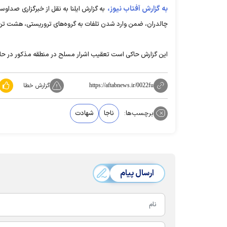
به گزارش آفتاب نیوز،
به گزارش ایلنا به نقل از خبرگزاری صداو
چالدران، ضمن وارد شدن تلفات به گروه‌های تروریستی، هشت تن 
این گزارش حاکی است تعقیب اشرار مسلح در منطقه مذکور در حا
گزارش خطا
https://aftabnews.ir/0022fu
برچسب‌ها:
ناجا
شهادت
ارسال پیام