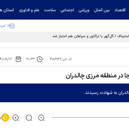
استان ها
اقتصاد
بین الملل
ورزشی
اجتماعی
سلامت
علم و فناوری
۱۶ /مرداد /۱۴۰۵
تیناف / گل‌گهر با تراکتور و سپاهان هم امتیاز شد
۶/۰۸/۱۲
۲۰:۲۳
کد خبر:۴۸۶۹۴۲
ا در منطقه مرزی چالدران
الدران به شهادت رسیدند.
پ