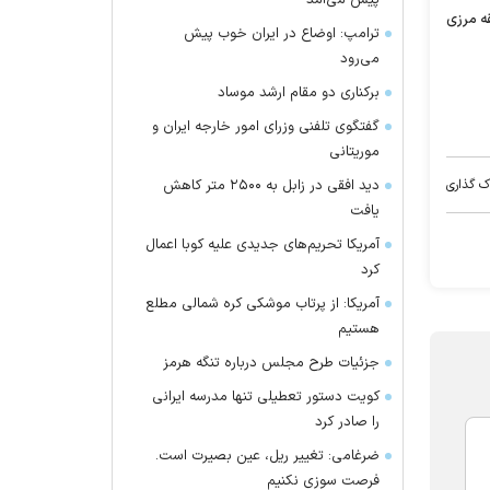
پیش می‌آمد
قه مرزی
ترامپ: اوضاع در ایران خوب پیش
می‌رود
برکناری دو مقام ارشد موساد
گفتگوی تلفنی وزرای امور خارجه ایران و
موریتانی
ک گذاری
دید افقی در زابل به ۲۵۰۰ متر کاهش
یافت
آمریکا تحریم‌های جدیدی علیه کوبا اعمال
کرد
آمریکا: از پرتاب موشکی کره شمالی مطلع
هستیم
جزئیات طرح مجلس درباره تنگه هرمز
کویت دستور تعطیلی تنها مدرسه ایرانی
را صادر کرد
ضرغامی: تغییر ریل، عین بصیرت است.
فرصت سوزی نکنیم