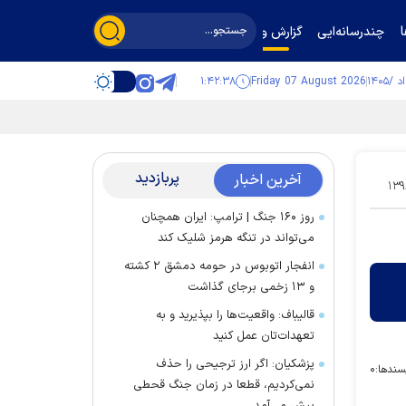
چندرسانه‌ایی
گزارش و گفت‌وگو
۱:۴۲:۳۸
Friday 07 August 2026
پربازدید
آخرین اخبار
۱۳۹
روز ۱۶۰ جنگ | ترامپ: ایران همچنان
می‌تواند در تنگه هرمز شلیک کند
انفجار اتوبوس در حومه دمشق ۲ کشته
و ۱۳ زخمی برجای گذاشت
قالیباف: واقعیت‌ها را بپذیرید و به
تعهدات‌تان عمل کنید
پزشکیان: اگر ارز ترجیحی را حذف
سندها:
۰
نمی‌کردیم، قطعا در زمان جنگ قحطی