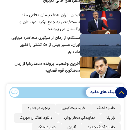
سفره‌های خالی کارگران
فیدان: ایران هدف پیمان دفاعی مکه
نیست/مصر به جمع ترکیه، عربستان و
پاکستان می پیوندد
سنتکام: از زمان از سرگیری محاصره دریایی
ایران، مسیر بیش از ۵۰ کشتی را تغییر
داده‌ایم
آخرین وضعیت پرونده ساعدی‌نیا از زبان
سخنگوی قوه قضاییه
لینک های مفید
دانلود اهنگ
خرید بیت کوین
پنجره دوجداره
راز بقا
نمایندگی مجاز بوش
دانلود آهنگ رز‌ موزیک
دانلود آهنگ جدید
آلپاری
دانلود اهنگ