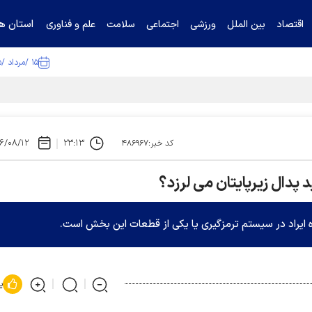
استان ها
اقتصاد
بین الملل
ورزشی
اجتماعی
سلامت
علم و فناوری
۱۵ /مرداد /۱۴۰۵
تیناف / گل‌گهر با تراکتور و سپاهان هم امتیاز شد
۶/۰۸/۱۲
۲۳:۱۳
کد خبر:۴۸۶۹۶۷
د پدال زیرپایتان می لرزد؟
ه ایراد در سیستم ترمزگیری یا یکی از قطعات این بخش است.
پ