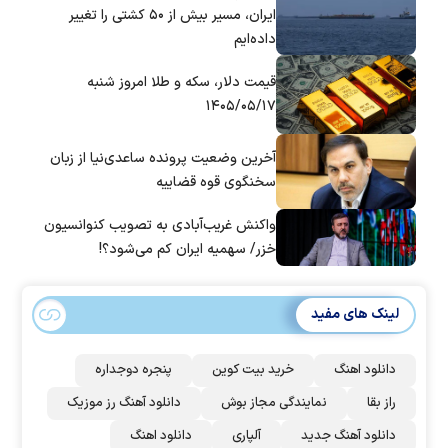
ایران، مسیر بیش از ۵۰ کشتی را تغییر
داده‌ایم
قیمت دلار، سکه و طلا امروز شنبه
۱۴۰۵/۰۵/۱۷
آخرین وضعیت پرونده ساعدی‌نیا از زبان
سخنگوی قوه قضاییه
واکنش غریب‌آبادی به تصویب کنوانسیون
خزر/ سهمیه ایران کم می‌شود؟!
لینک های مفید
دانلود اهنگ
خرید بیت کوین
پنجره دوجداره
راز بقا
نمایندگی مجاز بوش
دانلود آهنگ رز‌ موزیک
دانلود آهنگ جدید
آلپاری
دانلود اهنگ