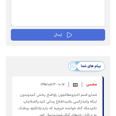
پیام های شما
محسن
۱۰:۱۷ - ۱۳۹۶/۰۸/۱۳
شمارو قسم اخبارومطالبتون راواضح پخش کنیدوبدون
اینکه وامدارکسی باشیداطلاع رسانی کنیدیااصلاچاپ
نکنیدمگه گناه خواننده خبرچیه که بایدبلاتکلیف وباشک
به دیگران خبرهای گنگ شمارودنبال کنه..