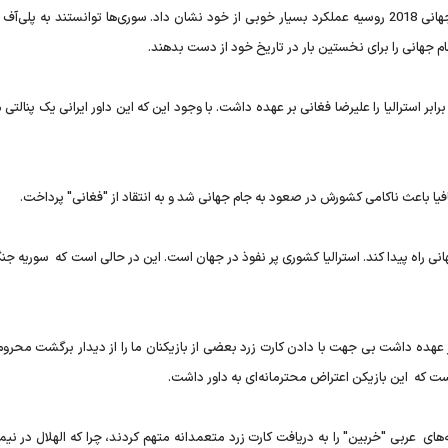
تیم‌ ‌ملی فوتبال سوریه در انتخابی جام جهانی 2018 روسیه عملکرد بسیار خوبی از خود نشان داد. سوری‌ها توانستند به پلی‌
م جهانی را برای نخستین بار در تاریخ خود از دست بدهند.
برابر استرالیا را علیرضا فغانی بر عهده داشت. با وجود این که این داور ایرانی یک پنالتی
ا باعث ناکامی کشورش در صعود به جام جهانی شد و به انتقاد از "فغانی" پرداخت.
نی راه پیدا کند. استرالیا کشوری پر نفوذ در جهان است. این‌ در حالی است که سوریه جن
 بر عهده داشت بی جهت با دادن کارت زرد بعضی از بازیکنان ما را از دیدار برگشت محروم 
 است که این بازیکن اعتراض محترمانه‌ای به داور داشت.
ی عربی "خربین" را به دریافت کارت زرد متعمدانه متهم کردند، چرا که الهلال در نیم