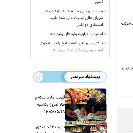
کشور
محسن رضایی نماینده رهبر انقلاب در
شورای عالی امنیت ملی شد/ تایید
ی شرکت
استعفای ذوالقدر
انیمیشن «یارپ» وارد فاز تولید شد
تراکتور با ربیعی همه نتایج را تجربه کرد/
آمار سرمربی برکنار شده تی‌تی‌ها
ک گذاری
پیشنهاد سردبیر
قیمت دلار، سکه و
طلا امروز یکشنبه
۱۴۰۵/۰۵/۱۸
تورم ۱۳۰ درصدی