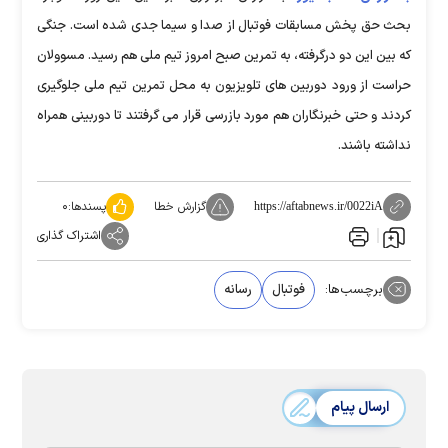
بحث حق پخش مسابقات فوتبال از صدا و سیما جدی شده است. جنگی
که بین این دو درگرفته، به تمرین صبح امروز تیم ملی هم رسید. مسوولان
حراست از ورود دوربین های تلویزیون به محل تمرین تیم ملی جلوگیری
کردند و حتی خبرنگاران هم مورد بازرسی قرار می گرفتند تا دوربینی همراه
نداشته باشند.
گزارش خطا
پسندها:
۰
https://aftabnews.ir/0022iA
اشتراک گذاری
برچسب‌ها:
فوتبال
رسانه
ارسال پیام