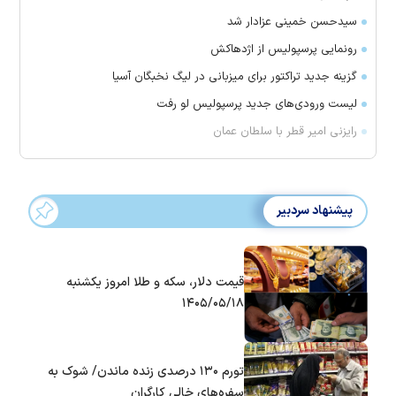
سیدحسن خمینی عزادار شد
رونمایی پرسپولیس از اژدهاکش
گزینه جدید تراکتور برای میزبانی در لیگ نخبگان آسیا
لیست ورودی‌های جدید پرسپولیس لو رفت
رایزنی امیر قطر با سلطان عمان
پیشنهاد سردبیر
قیمت دلار، سکه و طلا امروز یکشنبه
۱۴۰۵/۰۵/۱۸
تورم ۱۳۰ درصدی زنده ماندن/ شوک به
سفره‌های خالی کارگران