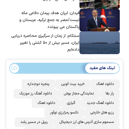
فیدان: ایران هدف پیمان دفاعی مکه
نیست/مصر به جمع ترکیه، عربستان و
پاکستان می پیوندد
سنتکام: از زمان از سرگیری محاصره دریایی
ایران، مسیر بیش از ۵۰ کشتی را تغییر
داده‌ایم
لینک های مفید
دانلود اهنگ
خرید بیت کوین
پنجره دوجداره
راز بقا
نمایندگی مجاز بوش
دانلود آهنگ رز‌ موزیک
دانلود آهنگ جدید
آلپاری
دانلود اهنگ
رزرو هتل خارجی
نکسو رمزارزی نوآور
مسموم سازی آدرس های ارز دیجیتال
ریپل در مسیر رشد