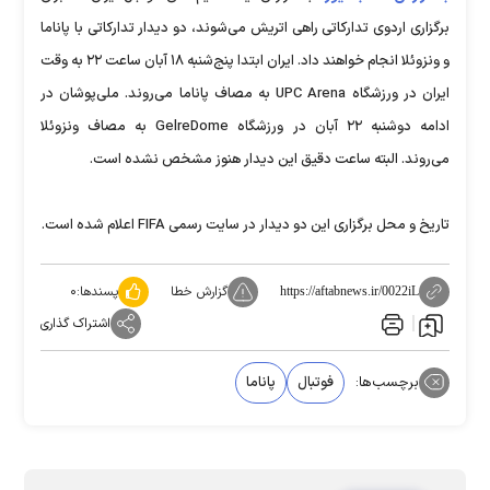
برگزاری اردوی تدارکاتی راهی اتریش می‌شوند، دو دیدار تدارکاتی با پاناما
و ونزوئلا انجام خواهند داد. ایران ابتدا پنج‌شنبه ۱۸ آبان ساعت ۲۲ به وقت
ایران در ورزشگاه UPC Arena به مصاف پاناما می‌روند. ملی‌پوشان در
ادامه دوشنبه ۲۲ آبان در ورزشگاه GelreDome به مصاف ونزوئلا
می‌روند. البته ساعت دقیق این دیدار هنوز مشخص نشده است.
تاریخ و محل برگزاری این دو دیدار در سایت رسمی FIFA اعلام شده است.
گزارش خطا
پسندها:
۰
https://aftabnews.ir/0022iL
اشتراک گذاری
برچسب‌ها:
فوتبال
پاناما