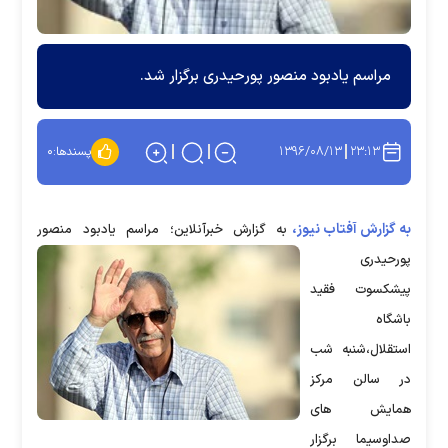
مراسم یادبود منصور پورحیدری برگزار شد.
۱۳۹۶/۰۸/۱۳
۲۳:۱۳
پسندها:
۰
به گزارش آفتاب نیوز،
به گزارش خبرآنلاین؛ مراسم یادبود منصور
پورحیدری
پیشکسوت فقید
باشگاه
استقلال،شنبه شب
در سالن مرکز
همایش های
صداوسیما برگزار