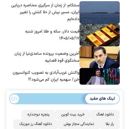
سنتکام: از زمان از سرگیری محاصره دریایی
ایران، مسیر بیش از ۵۰ کشتی را تغییر
داده‌ایم
قیمت دلار، سکه و طلا امروز شنبه
۱۴۰۵/۰۵/۱۷
آخرین وضعیت پرونده ساعدی‌نیا از زبان
سخنگوی قوه قضاییه
واکنش غریب‌آبادی به تصویب کنوانسیون
خزر/ سهمیه ایران کم می‌شود؟!
لینک های مفید
دانلود اهنگ
خرید بیت کوین
پنجره دوجداره
راز بقا
نمایندگی مجاز بوش
دانلود آهنگ رز‌ موزیک