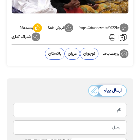
گزارش خطا
پسندها:
۱
https://aftabnews.ir/0022kx
اشتراک گذاری
برچسب‌ها:
نوجوان
عریان
پاکستان
ارسال پیام