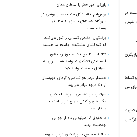
رایزنی امیر قطر با سلطان عمان
نسته در
روس‌اتم: تعداد کل متخصصان روسی در
نیروگاه هسته‌ای بوشهر به ۲۵ نفر
وی پیشونی
رسیده است
پزشکیان: دشمن کسانی را ترور می‌کنند
.
که گره‌گشای مشکلات جامعه ما هستند
نتانیاهو: تا من نخست وزیرم کشور
ازیگران
فلسطینی تشکیل نخواهد شد | ایران به
اسرائیل حمله نخواهد کرد
و تسلط
هشدار قرمز هواشناسی؛ گرمای خوزستان
از ۵۰ درجه فراتر می‌رود
برای من
سرتیپ جهانشاهی: مرز‌ها با حضور
یگان‌های واکنش سریع دارای امنیت
پایدار است
ی صورت
با حقوق ۱۸ میلیونی دم از جوانی
زرگسال
جمعیت نزنید!
بیانیه مجلس به پزشکیان درباره سهمیه