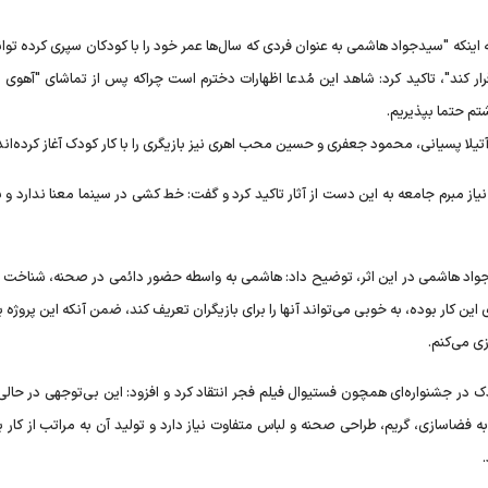
د به اینکه "سیدجواد هاشمی به عنوان فردی که سال‌ها عمر خود را با کودکان سپری کرده توا
د1" ارتباط خوبی با آن‌ها برقرار کند"، تاکید کرد: شاهد این مُدعا اظهارات دخترم است چراکه پس از تماشای "آه
تیلا پسیانی، محمود جعفری و حسین محب اهری نیز بازیگری را با کار کودک آغاز کرده‌اند
نیاز مبرم جامعه به این دست از آثار تاکید کرد و گفت: خط کشی در سینما معنا ندارد و ب
سیدجواد هاشمی در این اثر، توضیح داد: هاشمی به واسطه حضور دائمی در صحنه، شناخت 
ین کار بوده، به خوبی می‌تواند آنها را برای بازیگران تعریف کند، ضمن آنکه این پروژه 
ی می‌کنم.
ک در جشنواره‌ای همچون فستیوال فیلم فجر انتقاد کرد و افزود: این بی‌توجهی در حال
فضاسازی، گریم، طراحی صحنه و لباس متفاوت نیاز دارد و تولید آن به مراتب از کار ب