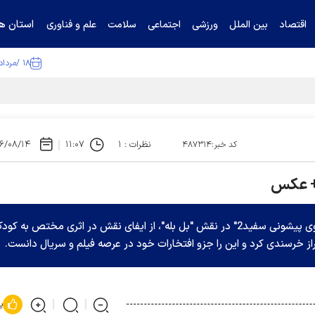
استان ها
اقتصاد
بین الملل
ورزشی
اجتماعی
سلامت
علم و فناوری
۱۸ /مرداد /۱۴۰۵
نظرات : ۱
۱۱:۰۷
۶/۰۸/۱۴
کد خبر:۴۸۷۳۱۴
 + عکس
پژمان بازغی در رابطه با حضور در فیلم سینمایی "آهوی پیشونی سفید2" در نقش "بل بله"، از ایفای نقش در اثری مختص به ک
راز خرسندی کرد و این را جزو افتخارات خود در عرصه فیلم و سریال دانست.
پ