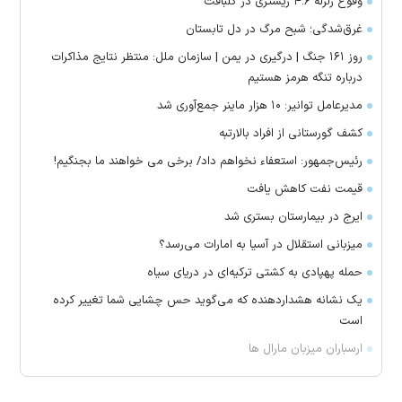
وقوع زلزله ۴.۶ ریشتری در گلبافت
غرق‌شدگی؛ شبح مرگ در دل تابستان
روز ۱۶۱ جنگ | درگیری در یمن | سازمان ملل: منتظر نتایج مذاکرات
درباره تنگه هرمز هستیم
مدیرعامل توانیر: ۱۰ هزار ماینر جمع‌آوری شد
کشف گورستانی از افراد بالارتبه
رئیس‌جمهور: استعفاء نخواهم داد/ برخی می خواهند ما بجنگیم!
قیمت نفت کاهش یافت
ایرج در بیمارستان بستری شد
میزبانی استقلال در آسیا به امارات می‌رسد؟
حمله پهپادی به کشتی ترکیه‌ای در دریای سیاه
یک نشانه هشداردهنده که می‌گوید حس چشایی شما تغییر کرده
است
ارسباران میزبان مارال ها