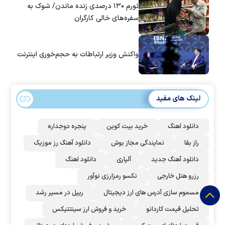
تورم ۱۳۰ درصدی زنده ماندن/ شوک به
سفره‌های خالی کارگران
واکنش وزیر ارتباطات به حجم‌خوری اینترنت
لینک های مفید
دانلود اهنگ
خرید بیت کوین
پنجره دوجداره
راز بقا
نمایندگی مجاز بوش
دانلود آهنگ رز‌ موزیک
دانلود آهنگ جدید
آلپاری
دانلود اهنگ
رزرو هتل خارجی
نکسو رمزارزی نوآور
مسموم سازی آدرس های ارز دیجیتال
ریپل در مسیر رشد
تحلیل قیمت کاردانو
خرید و فروش ارز سینتتیکس