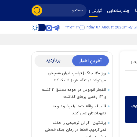
چندرسانه‌ایی
گزارش و گفت‌وگو
۲۳:۵۴:۳۹
Friday 07 August 2026
پربازدید
آخرین اخبار
۱۳۹
روز ۱۶۰ جنگ | ترامپ: ایران همچنان
می‌تواند در تنگه هرمز شلیک کند
انفجار اتوبوس در حومه دمشق ۲ کشته
و ۱۳ زخمی برجای گذاشت
م،
قالیباف: واقعیت‌ها را بپذیرید و به
تعهدات‌تان عمل کنید
پزشکیان: اگر ارز ترجیحی را حذف
نمی‌کردیم، قطعا در زمان جنگ قحطی