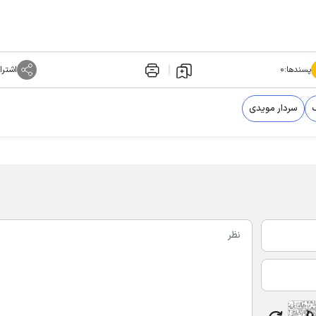
پسندها:
۰
اشترا
سردار مویدی