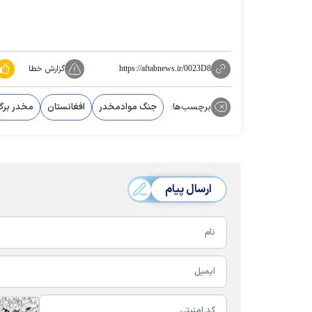
گزارش خطا
https://aftabnews.ir/0023D8
برچسب‌ها:
جنگ موادمخدر
افغانستان
مخدر برگ
ارسال پیام