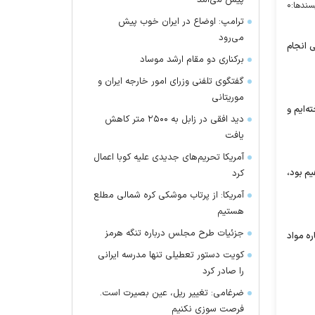
پیش می‌آمد
سندها:
۰
ترامپ: اوضاع در ایران خوب پیش
می‌رود
ی انجام
برکناری دو مقام ارشد موساد
گفتگوی تلفنی وزرای امور خارجه ایران و
موریتانی
ه‌ایم و
دید افقی در زابل به ۲۵۰۰ متر کاهش
یافت
آمریکا تحریم‌های جدیدی علیه کوبا اعمال
یم بود،
کرد
آمریکا: از پرتاب موشکی کره شمالی مطلع
هستیم
جزئیات طرح مجلس درباره تنگه هرمز
ره مواد
کویت دستور تعطیلی تنها مدرسه ایرانی
را صادر کرد
ضرغامی: تغییر ریل، عین بصیرت است.
فرصت سوزی نکنیم