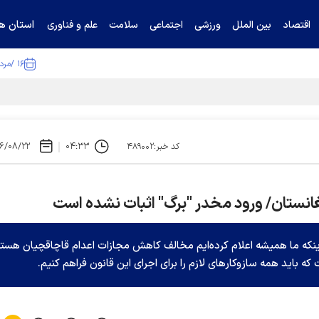
استان ها
اقتصاد
بین الملل
ورزشی
اجتماعی
سلامت
علم و فناوری
۱۶ /مرداد /۱۴۰۵
ا تکذیب کرد
۶/۰۸/۲۲
۰۴:۳۳
کد خبر:۴۸۹۰۰۲
غانستان/ ورود مخدر "برگ" اثبات نشده است
ن اینکه ما همیشه اعلام کرده‌ایم مخالف کاهش مجازات اعدام قاچاقچیان هستی
ه باید همه سازوکارهای لازم را برای اجرای این قانون فراهم کنیم.