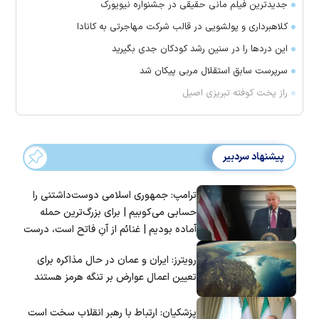
جدیدترین فیلم مانی حقیقی در جشنواره نیویورک
کلاهبرداری و پولشویی در قالب شرکت مهاجرتی به کانادا
این درد‌ها را در سنین رشد کودکان جدی بگیرید
سرپرست سابق استقلال مربی پیکان شد
راز پخت کوفته تبریزی اصیل
پیشنهاد سردبیر
ترامپ: جمهوری اسلامی دوست‌داشتنی را
حسابی می‌کوبیم | برای بزرگ‌ترین حمله
آماده بودیم | غنائم از آنِ فاتح است، درست
است؟
رویترز: ایران و عمان در حال مذاکره برای
تعیین اعمال عوارض بر تنگه هرمز هستند
پزشکیان: ارتباط با رهبر انقلاب سخت است