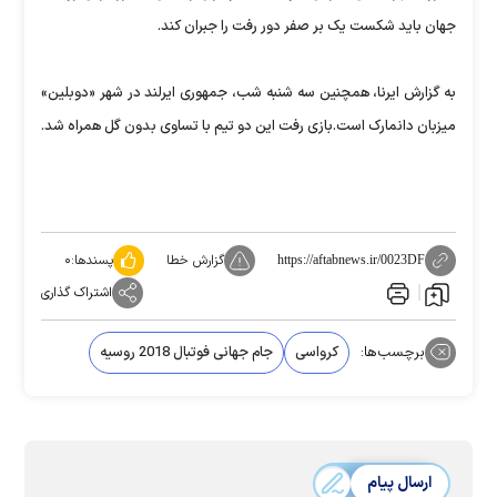
جهان باید شکست یک بر صفر دور رفت را جبران کند.
به گزارش ایرنا، همچنین سه شنبه شب، جمهوری ایرلند در شهر «دوبلین»
میزبان دانمارک است.بازی رفت این دو تیم با تساوی بدون گل همراه شد.
گزارش خطا
پسندها:
۰
https://aftabnews.ir/0023DF
اشتراک گذاری
برچسب‌ها:
کرواسی
جام جهانی فوتبال 2018 روسیه
ارسال پیام