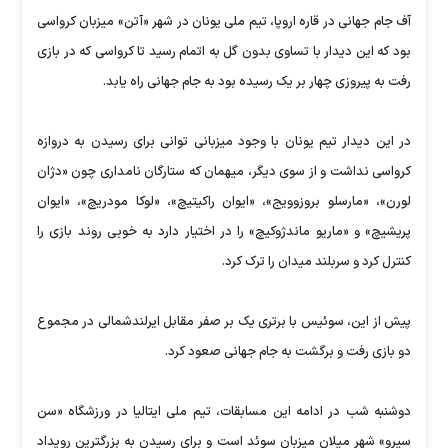
آف جام جهانی در قاره اروپا، تیم ملی یونان در شهر «آتن» میزبان کرواسی
بود که این دیدار با تساوی بدون گل به اتمام رسید تا کرواسی که در بازی
رفت به پیروزی چهار بر یک رسیده بود به جام جهانی راه یابد.
در این دیدار تیم یونان با وجود میزبانی توانی برای رسیدن به دروازه
کرواسی نداشت و از سوی دیگر، میهمان که ستارگان نامداری چون «دژان
لورن»، «مارسلو بروزوویج»، «ایوان راکیتیچ»، «لوکا مودریچ»، «ایوان
پریشیچ» و «ماریو ماندژوکیچ» را در اختیار دارد به خوبی روند بازی را
کنترل کرد و سربلند میدان را ترک کرد.
پیش از این، سوئیس با برتری یک بر صفر مقابل ایرلندشمالی در مجموع
دو بازی رفت و برگشت به جام جهانی صعود کرد.
دوشنبه شب در ادامه این مسابقات، تیم ملی ایتالیا در ورزشگاه «سن
سیرو» شهر میلان میزبان سوئد است و برای رسیدن به بزرگترین رویداد