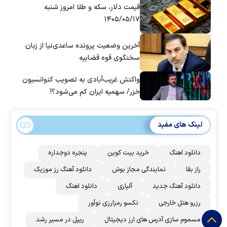
قیمت دلار، سکه و طلا امروز شنبه
۱۴۰۵/۰۵/۱۷
آخرین وضعیت پرونده ساعدی‌نیا از زبان
سخنگوی قوه قضاییه
واکنش غریب‌آبادی به تصویب کنوانسیون
خزر/ سهمیه ایران کم می‌شود؟!
لینک های مفید
دانلود اهنگ
خرید بیت کوین
پنجره دوجداره
راز بقا
نمایندگی مجاز بوش
دانلود آهنگ رز‌ موزیک
دانلود آهنگ جدید
آلپاری
دانلود اهنگ
رزرو هتل خارجی
نکسو رمزارزی نوآور
مسموم سازی آدرس های ارز دیجیتال
ریپل در مسیر رشد