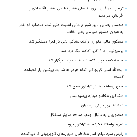
ترامپ: در قبال ایران به جای فشار نظامی، فشار اقتصادی را
افزایش می‌دهم
محسن رضایی دبیر شورای عالی امنیت ملی شد/ انتصاب ذوالقدر
به عنوان مشاور سیاسی رهبر انقلاب
محکوم مالی متواری و کثیرالشاکی لالی در البرز دستگیر شد
پرسپولیس با ۱۱ گل، آماده لیگ برتر شد
جلسه کمیسیون اقتصاد هیئت دولت برگزار شد
آیت‌الله آملی لاریجانی: تنگه هرمز به شرایط پیشین باز نخواهد
گشت
جمع پرحاشیه‌ها در تراکتور جمع شد
افشاگری مغانلو درباره پرسپولیس
دوشنبه؛ روز بارانی ارسباران
منصوریان به دنبال جذب مدافع سابق استقلال
‌نمی‌خواستند نکونام به تراکتور برود
رئیس سیمافیلم: آمار مخاطبان سریال‌های تلویزیونی ناامیدکننده