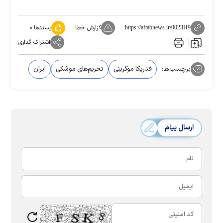
گزارش خطا
پسندها:
۰
https://aftabnews.ir/0023H9
اشتراک گذاری
برچسب‌ها:
فدریکا موگرینی
تحریم‌های موشکی
ایران
ارسال پیام