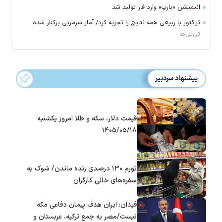
انیمیشن «یارپ» وارد فاز تولید شد
تراکتور با ربیعی همه نتایج را تجربه کرد/ آمار سرمربی برکنار شده
تی‌تی‌ها
پیشنهاد سردبیر
قیمت دلار، سکه و طلا امروز یکشنبه
۱۴۰۵/۰۵/۱۸
تورم ۱۳۰ درصدی زنده ماندن/ شوک به
سفره‌های خالی کارگران
فیدان: ایران هدف پیمان دفاعی مکه
نیست/مصر به جمع ترکیه، عربستان و