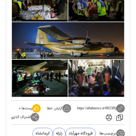
گزارش خطا
پسندها:
۰
https://aftabnews.ir/0023Hj
اشتراک گذاری
برچسب‌ها:
فرودگاه مهرآباد
زلزله
کرمانشاه