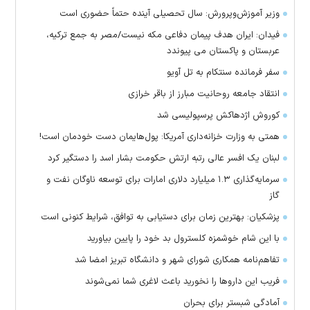
وزیر آموزش‌وپرورش: سال تحصیلی آینده حتماً حضوری است
فیدان: ایران هدف پیمان دفاعی مکه نیست/مصر به جمع ترکیه،
عربستان و پاکستان می پیوندد
سفر فرمانده سنتکام به تل آویو
انتقاد جامعه روحانیت مبارز از باقر خرازی
کوروش اژدهاکش پرسپولیسی شد
همتی به وزارت خزانه‌داری آمریکا: پول‌هایمان دست خودمان است!
لبنان یک افسر عالی رتبه ارتش حکومت بشار اسد را دستگیر کرد
سرمایه‌گذاری ۱.۳ میلیارد دلاری امارات برای توسعه ناوگان نفت و
گاز
پزشکیان: بهترین زمان برای دستیابی به توافق، شرایط کنونی است
با این شام خوشمزه کلسترول بد خود را پایین بیاورید
تفاهم‌نامه همکاری شورای شهر و دانشگاه تبریز امضا شد
فریب این دارو‌ها را نخورید باعث لاغری شما نمی‌شوند
آمادگی شبستر برای بحران