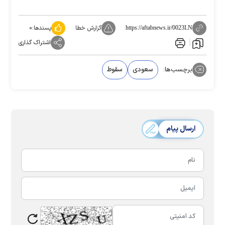
گزارش خطا
پسندها:
۰
https://aftabnews.ir/0023LN
اشتراک گذاری
برچسب‌ها:
سعودی
سقوط
ارسال پیام