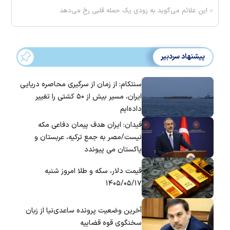
این علائم می‌گوید به زودی یک حمله قلبی رخ می‌دهد
پیشنهاد سردبیر
سنتکام: از زمان از سرگیری محاصره دریایی
ایران، مسیر بیش از ۵۰ کشتی را تغییر
داده‌ایم
فیدان: ایران هدف پیمان دفاعی مکه
نیست/مصر به جمع ترکیه، عربستان و
پاکستان می پیوندد
قیمت دلار، سکه و طلا امروز شنبه
۱۴۰۵/۰۵/۱۷
آخرین وضعیت پرونده ساعدی‌نیا از زبان
سخنگوی قوه قضاییه