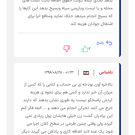
بدهد بجای اینکه دولت حقوق اضافه بابت گشت های
محله و یا ایست وبازرسی سپاه وبسیج بدهد این کارها را
که بسیج انجام میدهد حذف نماید ومنافع انرا برای
اشتغال جوانان هزینه کند
پاسخ
۰
۲
ناشناس
۰۱:۲۳ - ۱۳۹۶/۰۸/۲۸
بالاخره آون بودجه ی بی حساب و کتابی را که کسی از
میزان آن خبر ندارد و کسی هم برای نحوه ی هزینه
کردش پاسخگو نیست یه طوری نشان بدهند که دارند
خرج می کنند تحرکی انجام می دهند و .... البته فکر کنم
این برادران گشت زن خیلی هایشان پول زیادی نمی
گیرند ولی وقتی چنین طرحی در سطح کلان اجرا می
شود یک عده لابد اضافه کاری و پاداش می گیرند دیگر