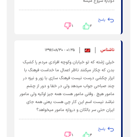
دوباره شروع میشه
پاسخ
۱
۲
ناشناس
۰۱:۳۵ - ۱۳۹۶/۰۸/۳۰
خیلی ژشته که تو خیابان وکوچه افرادی مردم را کشیک
بدن که چکار میکنند ناظر اعمال ما خداست فرهنگ با
ابزار چکشی درست نیست فرهنگ سازی با زور و نیزه در
چند صباحی جواب میدهد ولی در خفا و دور از چشم
مامور هیچ . وقتی مامور هست همه جیز اوکیه ولی مامور
نباشد نیست اسم این کار چی هست یعنی همه جای
ایران حتی سر بالکان و دروازه مامور میخواهد؟
پاسخ
۱
۳