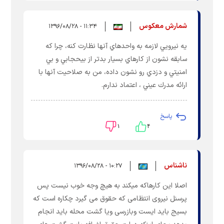
شمارش معكوس
۱۱:۳۴ - ۱۳۹۶/۰۸/۲۸
يه نيرويي لازمه به واحدهاي آنها نظارت كنه، چرا كه
سابقه نشون از كارهاي بسيار بدتر از بيحجابي و بي
امنيتي و دزدي رو نشون داده، من به صلاحيت آنها با
ارائه مدرك عيني ، اعتماد ندارم.
پاسخ
۱
۴
ناشناس
۱۰:۲۷ - ۱۳۹۶/۰۸/۲۸
اصلا این کارهاکه میکند به هیچ وجه خوب نیست پس
پرسنل نیروی انتظامی که حقوق می گیرد چکاره است که
بسیج باید ایست وبازرسی ویا گشت محله باید انجام