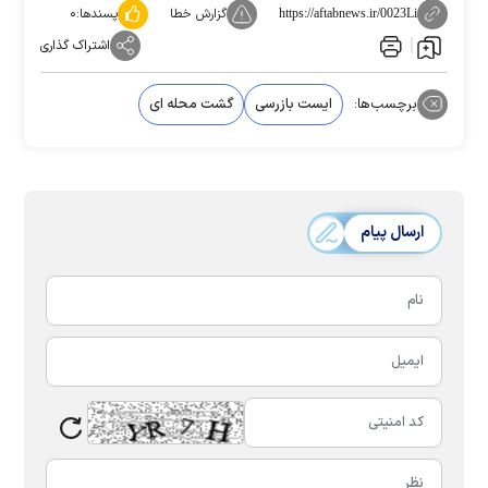
گزارش خطا
پسندها:
۰
https://aftabnews.ir/0023Li
اشتراک گذاری
برچسب‌ها:
ایست بازرسی
گشت محله ای
ارسال پیام