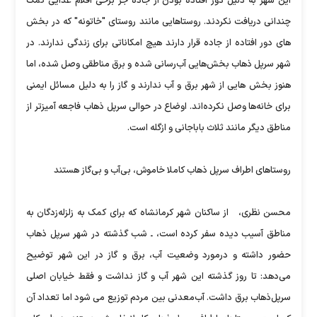
این شهر به دلیل دور افتاده بودن از جاده جز برخی اقلام غذایی کمک
چندانی دریافت نکردند. روستاهایی مانند روستای "خاتونه" که در بخش
های دور افتاده از جاده قرار دارند هیچ امکاناتی برای زندگی ندارند. در
شهر سرپل ذهاب بخش‌هایی آب‌رسانی شده و برق مناطقی وصل شده، اما
هنوز بخش هایی از شهر برق و آب ندارند و گاز را به دلیل مسائل ایمنی
برای خانه‌ها وصل نکرده‌اند. اوضاع در حوالی سرپل ذهاب فاجعه آمیزتر از
مناطق دیگر مانند ثلاث باباجانی و ازگله است.
روستاهای اطراف سرپل ذهاب کاملا خاموش، بی‌آب و بی‌گاز هستند
محسن نظری، از ساکنان شهر کرمانشاه که برای کمک به زلزله‌زدگان به
مناطق آسیب دیده سفر کرده است، ـ شب گذشته در شهر سرپل ذهاب
حضور داشته و درمورد وضعیت آب، برق و گاز در این شهر توضیح
می‌دهد: تا روز گذشته این شهر آب و گاز نداشت و فقط خیابان اصلی
سرپل‌ذهاب برق داشت. آب‌معدنی بین مردم توزیع می شود اما تعداد آن