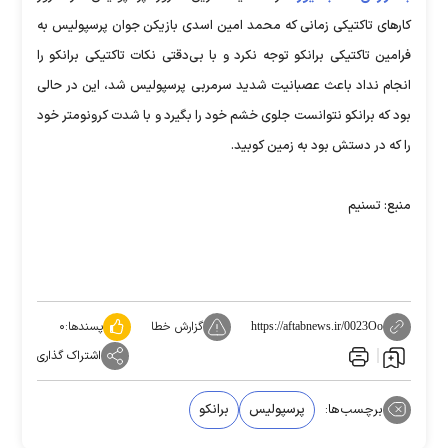
کارهای تاکتیکی زمانی که محمد امین اسدی بازیکن جوان پرسپولیس به
فرامین تاکتیکی برانکو توجه نکرد و با بی‌دقتی نکات تاکتیکی برانکو را
انجام نداد باعث عصبانیت شدید سرمربی پرسپولیس شد، این در حالی
بود که برانکو نتوانست جلوی خشم خود را بگیرد و با شدت کرونومتر خود
را که در دستش بود به زمین کوبید.
منبع: تسنیم
گزارش خطا
پسندها:
۰
https://aftabnews.ir/0023Oo
اشتراک گذاری
برچسب‌ها:
پرسپولیس
برانکو