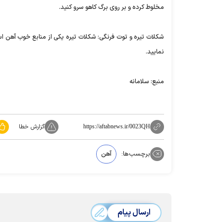
مخلوط کرده و بر روی برگ کاھو سرو کنید.
شکلات تیره و توت فرنگی: شکلات تیره یکی از منابع خوب آھن اس
نمایید.
منبع: سلامانه
گزارش خطا
https://aftabnews.ir/0023QH
برچسب‌ها:
آهن
ارسال پیام