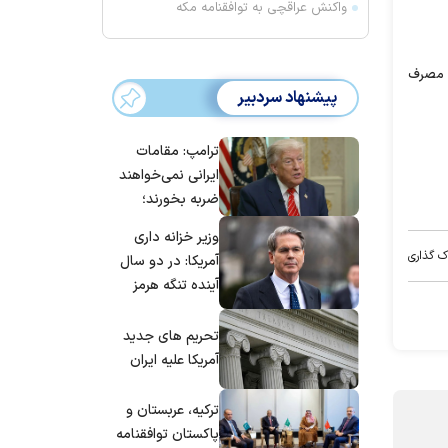
واکنش عراقچی به توافقنامه مکه
و مصرف
پیشنهاد سردبیر
ترامپ: مقامات
ایرانی نمی‌خواهند
ضربه بخورند؛
می‌خواهند به
وزیر خزانه داری
توافق برسند
ک گذاری
آمریکا: در دو سال
آینده تنگه هرمز
بی‌اهمیت خواهد
شد
تحریم های جدید
آمریکا علیه ایران
ترکیه، عربستان و
پاکستان توافقنامه