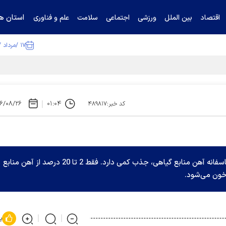
استان ها
اقتصاد
بین الملل
ورزشی
اجتماعی
سلامت
علم و فناوری
۱۷ /مرداد /۱۴۰۵
ا تکذیب کرد
۶/۰۸/۲۶
۰۱:۰۴
کد خبر:۴۸۹۸۱۷
آھن در منابع غذایی گیاھی ھم یافت می‌شود اما متاسفانه آھن منابع گیاھی، جذب کمی دارد. فقط 2 تا 20 درصد از آھن منابع
خون می‌شود.
پ