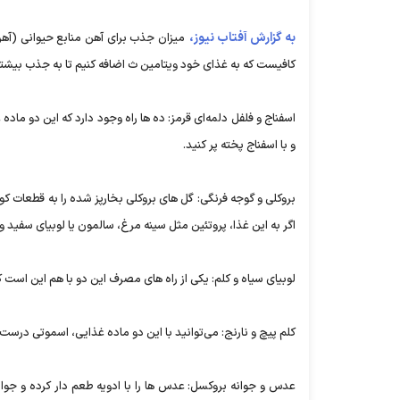
به گزارش آفتاب نیوز،
کافیست که به غذای خود ویتامین ث اضافه کنیم تا به جذب بیشتر آھن کمک کند
اسفناج و فلفل دلمه‌ای قرمز: ده ھا راه وجود دارد که این دو ماده غ
و با اسفناج پخته پر کنید.
بروکلی و گوجه فرنگی: گل ھای بروکلی بخارپز شده را به قطعات کو
اگر به این غذا، پروتئین مثل سینه مرغ، سالمون یا لوبیای سفید و
لوبیای سیاه و کلم: یکی از راه ھای مصرف این دو با ھم این است ک
کلم پیچ و نارنج: می‌توانید با این دو ماده غذایی، اسموتی درست ک
عدس و جوانه بروکسل: عدس ھا را با ادویه طعم دار کرده و جوان