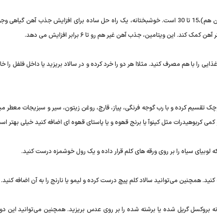
میزان جذب برای آھن منابع حیوانی (آھن ھم)،15 تا 30 است. خوشبختانه، یک راه حل ساده برای افزایش جذب آھن گیاھی
. این ویتامین، جذب آھن غیر ھم رو تا ۶ برابر افزایش می دھد.
ذایی را با ھم مصرف کنید. مثلاا ھر دو را خرد کرده و در سالاد بریزید یا داخل فلفل را خا
چک تقسیم کرده و با رب گوجه فرنگی، پیاز، قارچ، روغن زیتون، سیر و سبزیجات معطر می
 کمی کربوھیدرات مثل کینوآ یا برنج قھوه و یا پاستای قھوه ای اضافه کنید خیلی بهتر اس
ه لوبیای سیاه را بر روی ورقه ھای کلم قرار داده و یک رول خوشمزه درست کنید.
نید. ھمچنین می‌توانید سالاد کلم پیچ درست کرده و لیمو یا نارنج را به آن اضافه کنید.
ه بروکسل گریل شده یا برشته شده را بر روی عدس بریزید. ھمچنین می‌توانید این دو ر