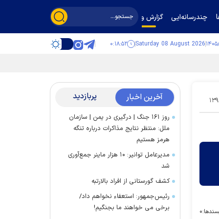
چندرسانه‌ایی
گزارش و گفت‌وگو
۰:۱۸:۵۳
Saturday 08 August 2026
پربازدید
آخرین اخبار
۱۳۹
روز ۱۶۱ جنگ | درگیری در یمن | سازمان
ملل: منتظر نتایج مذاکرات درباره تنگه
هرمز هستیم
مدیرعامل توانیر: ۱۰ هزار ماینر جمع‌آوری
شد
کشف گورستانی از افراد بالارتبه
رئیس‌جمهور: استعفاء نخواهم داد/
برخی می خواهند ما بجنگیم!
سندها:
۰