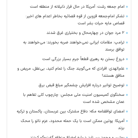
امام جمعه رشت: آمریکا در حال فرار ذلیلانه از منطقه است
تشکر امام‌جمعه قزوین از قوه قضائیه بخاطر اعدام های اخیر:
قصاص مایه حیات بشر است
۲ مرد جوان در چهارمحال و بختیاری غرق شدند
ترامپ: مقامات ایرانی نمی‌خواهند ضربه بخورند؛ می‌خواهند به
توافق برسند
دروغ بستن به رهبری قطعاً جرم بسیار بزرگی است
علم‌الهدی: افرادی که می‌گویند جنگ را تمام کنید، بی‌عقل، مریض و
منافق هستند!
توضیح توانیر درباره افزایش چشمگیر مبلغ قبض برق
سخنگوی کمیسیون امنیت ملی مجلس: چارچوب کلی تفاهم با
عمان مشخص شده است
امضای توافقنامه مکه؛ دفاع مشترک بین عربستان، پاکستان و ترکیه
آمریکا: پوتین ممکن است با یک حمله محدود، عزم ناتو را محک
بزند
پوتین و محمد بن زاید درباره اوضاع منطقه گفت‌وگو کردند