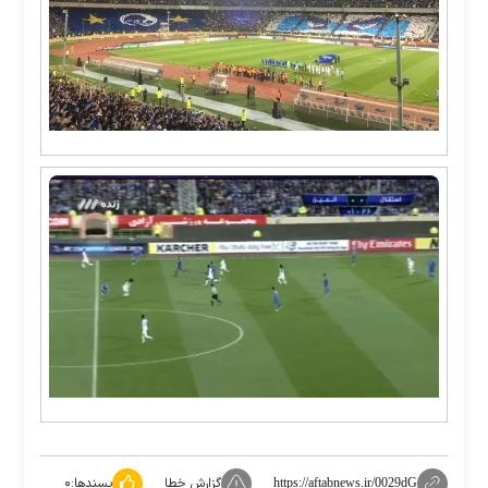
گزارش خطا
پسندها:
۰
https://aftabnews.ir/0029dG