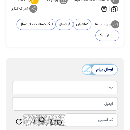
گزارش خطا
پسندها:
۰
https://aftabnews.ir/0029dT
اشتراک گذاری
برچسب‌ها:
کفاشیان
فوتسال
لیگ دسته یک فوتسال
سازمان لیگ
ارسال پیام