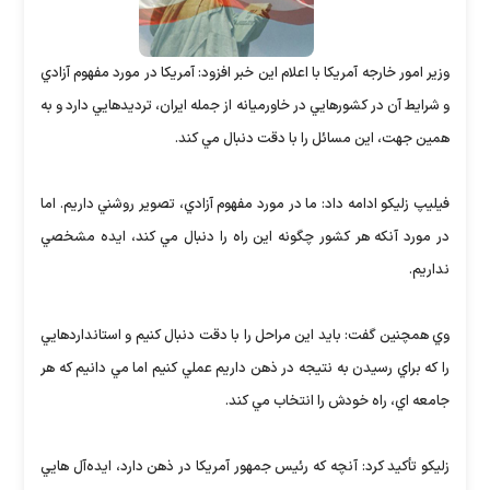
وزير امور خارجه آمريكا با اعلام اين خبر افزود: آمريكا در مورد مفهوم آزادي
و شرايط آن در كشورهايي در خاورميانه از جمله ايران، ترديدهايي دارد و به
همين جهت، اين مسائل را با دقت دنبال مي كند.
فيليپ زليكو ادامه داد: ما در مورد مفهوم آزادي، تصوير روشني داريم. اما
در مورد آنكه هر كشور چگونه اين راه را دنبال مي كند، ايده مشخصي
نداريم.
وي همچنين گفت: بايد اين مراحل را با دقت دنبال كنيم و استانداردهايي
را كه براي رسيدن به نتيجه در ذهن داريم عملي كنيم اما مي دانيم كه هر
جامعه اي، راه خودش را انتخاب مي كند.
زليكو تأكيد كرد: آنچه كه رئيس جمهور آمريكا در ذهن دارد، ايده‌آل هايي