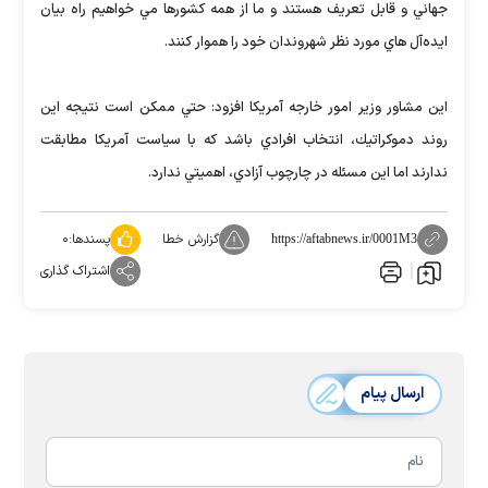
جهاني و قابل تعريف هستند و ما از همه كشورها مي خواهيم راه بيان
ايده‌آل هاي مورد نظر شهروندان خود را هموار كنند.
اين مشاور وزير امور خارجه آمريكا افزود: حتي ممكن است نتيجه اين
روند دموكراتيك، انتخاب افرادي باشد كه با سياست آمريكا مطابقت
ندارند اما اين مسئله در چارچوب آزادي، اهميتي ندارد.
گزارش خطا
پسندها:
۰
https://aftabnews.ir/0001M3
اشتراک گذاری
ارسال پیام