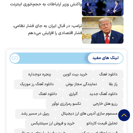
واکنش وزیر ارتباطات به حجم‌خوری اینترنت
ترامپ: در قبال ایران به جای فشار نظامی،
فشار اقتصادی را افزایش می‌دهم
لینک های مفید
دانلود اهنگ
خرید بیت کوین
پنجره دوجداره
راز بقا
نمایندگی مجاز بوش
دانلود آهنگ رز‌ موزیک
دانلود آهنگ جدید
آلپاری
دانلود اهنگ
رزرو هتل خارجی
نکسو رمزارزی نوآور
مسموم سازی آدرس های ارز دیجیتال
ریپل در مسیر رشد
تحلیل قیمت کاردانو
خرید و فروش ارز سینتتیکس