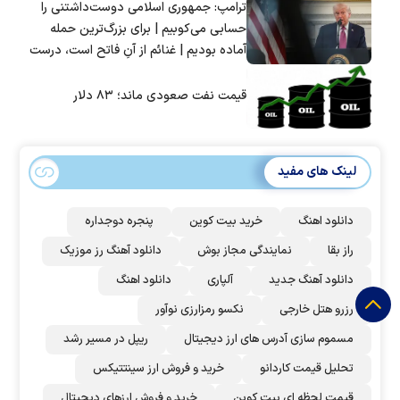
ترامپ: جمهوری اسلامی دوست‌داشتنی را
حسابی می‌کوبیم | برای بزرگ‌ترین حمله
آماده بودیم | غنائم از آنِ فاتح است، درست
است؟
قیمت نفت صعودی ماند؛ ۸۳ دلار
لینک های مفید
دانلود اهنگ
خرید بیت کوین
پنجره دوجداره
راز بقا
نمایندگی مجاز بوش
دانلود آهنگ رز‌ موزیک
دانلود آهنگ جدید
آلپاری
دانلود اهنگ
رزرو هتل خارجی
نکسو رمزارزی نوآور
مسموم سازی آدرس های ارز دیجیتال
ریپل در مسیر رشد
تحلیل قیمت کاردانو
خرید و فروش ارز سینتتیکس
قیمت لحظه ای بیت کوین
خرید و فروش ارزهای دیجیتال