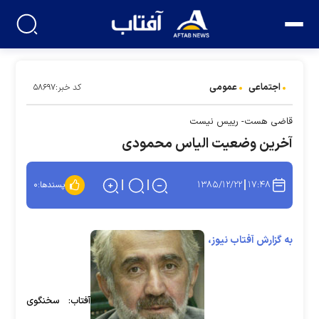
اجتماعی
عمومی
کد خبر:۵۸۶۹۷
قاضی هست- رییس نیست
آخرین وضعیت الیاس محمودی
۱۳۸۵/۱۲/۲۲
۱۷:۴۸
پسندها:
۰
به گزارش آفتاب نیوز،
آفتاب: سخنگوی