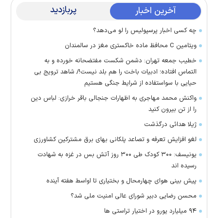
پربازدید
آخرین اخبار
چه کسی اخبار پرسپولیس را لو می‌دهد؟
ویتامین C محافظ ماده خاکستری مغز در سالمندان
خطیب جمعه تهران: دشمن شکست مفتضحانه خورده و به
التماس افتاده؛ ادبیات باخت را هم بلد نیست!/ شاهد ترویج بی
حیایی با سواستفاده از شرایط جنگی هستیم
واکنش محمد مهاجری به اظهارات جنجالی باقر خرازی: لباس دین
را از تن بیرون کنید
ژیلا هدائی درگذشت
لغو افزایش تعرفه و تصاعد پلکانی بهای برق مشترکین کشاورزی
یونیسف: ۳۰۰ کودک طی ۳۰۰ روز آتش بس در غزه به شهادت
رسیده اند
پیش بینی هوای چهارمحال و بختیاری تا اواسط هفته آینده
محسن رضایی دبیر شورای عالی امنیت ملی شد؟
۹۴ میلیارد یورو در اختیار تراستی ها