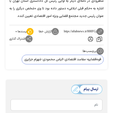
شاهرودی در نامه‌ای دیگر به آوایی رئیس کل دادگستری استان تهران با
اشاره به «حکم قبلی ابلاغی» دستور داده بود تا وی «شخص دیگری را به
عنوان رئیس جدید مجتمع قضایی ویژه امور اقتصادی تعیین کند».
گزارش خطا
پسندها:
۰
https://aftabnews.ir/000FGj
اشتراک گذاری
برچسب‌ها:
قوه‌قضاییه-مفاسد اقتصادی-الیاس محمودی-شهرام جزایری
ارسال پیام