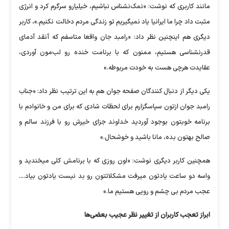
مانند کاربری که نوشت: «نمک‌نشناس نباشیم، خیلیارو سرگرم کرد و انرژی
مثبت داد چرا ما ایرانیا یاد نمیگیریم تو زندگی مردم دخالت نکنیم.»، کاربر
دیگری هم اینچنین نظر داد: «رامبد جان واقعا متاسفم که آنقد آدمای
قدرنشناسی هستیم، ممنون که با برنامت خنده رو لب‌مون آوردی،
عقایدت هرچی هست به خودت مربوطه.»
یکی دیگر از دنبال کنندگان صفحه جوان هم به این ترتیب نظر داد: «جناب
رامبد جوان ازتون سپاسگزارم برای لحظات شادی که برای من و خانوادم با
برنامه خوبتون بوجود آوردید خداوند جزای خیرش رو با فرزند سالم و
صالح بهتون بده، مانا باشید و خوشحال.»
همچنین کاربر دیگری نوشت: «اون روزی که با برنامش کلی میخندید و
واسه دو ساعت یادتون میرفت مشکلاتتون رو بد نیست یادتون بیاد....
عجب مردم بی چشم و رویی هستیم ما.»
ابراز تعجب کاربران از تغییر نظر عجیب بعضی‌ها