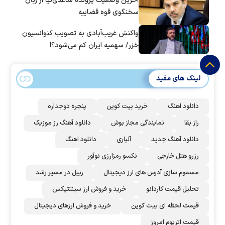
آخرین وضعیت پرونده ساعدی‌نیا از زبان
سخنگوی قوه قضاییه
واکنش غریب‌آبادی به تصویب کنوانسیون
خزر/ سهمیه ایران کم می‌شود؟!
لینک های مفید
دانلود اهنگ
خرید بیت کوین
پنجره دوجداره
راز بقا
نمایندگی مجاز بوش
دانلود آهنگ رز‌ موزیک
دانلود آهنگ جدید
آلپاری
دانلود اهنگ
رزرو هتل خارجی
نکسو رمزارزی نوآور
مسموم سازی آدرس های ارز دیجیتال
ریپل در مسیر رشد
تحلیل قیمت کاردانو
خرید و فروش ارز سینتتیکس
قیمت لحظه ای بیت کوین
خرید و فروش ارزهای دیجیتال
قیمت اتریوم امروز