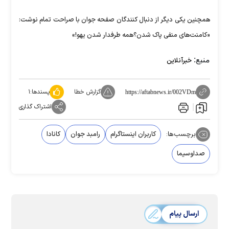
همچنین یکی دیگر از دنبال کنندگان صفحه جوان با صراحت تمام نوشت:
«کامنت‌های منفی پاک شدن؟همه طرفدار شدن یهو!»
منبع:
خبرآنلاین
گزارش خطا
پسندها:
۱
https://aftabnews.ir/002VDm
اشتراک گذاری
برچسب‌ها:
کاربران اینستاگرام
رامبد جوان
کانادا
صداوسیما
ارسال پیام