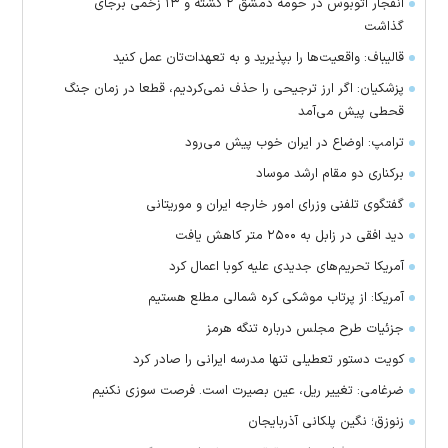
انفجار اتوبوس در حومه دمشق ۲ کشته و ۱۳ زخمی برجای
گذاشت
قالیباف: واقعیت‌ها را بپذیرید و به تعهدات‌تان عمل کنید
پزشکیان: اگر ارز ترجیحی را حذف نمی‌کردیم، قطعا در زمان جنگ
قحطی پیش می‌آمد
ترامپ: اوضاع در ایران خوب پیش می‌رود
برکناری دو مقام ارشد موساد
گفتگوی تلفنی وزرای امور خارجه ایران و موریتانی
دید افقی در زابل به ۲۵۰۰ متر کاهش یافت
آمریکا تحریم‌های جدیدی علیه کوبا اعمال کرد
آمریکا: از پرتاب موشکی کره شمالی مطلع هستیم
جزئیات طرح مجلس درباره تنگه هرمز
کویت دستور تعطیلی تنها مدرسه ایرانی را صادر کرد
ضرغامی: تغییر ریل، عین بصیرت است. فرصت سوزی نکنیم
زنوزق؛ نگین پلکانی آذربایجان