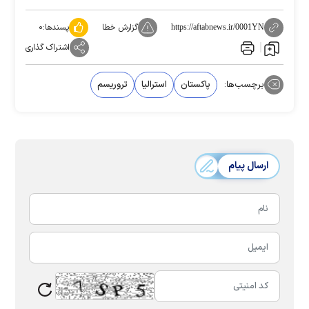
گزارش خطا
پسندها:
۰
https://aftabnews.ir/0001YN
اشتراک گذاری
برچسب‌ها:
پاکستان
استرالیا
تروریسم
ارسال پیام