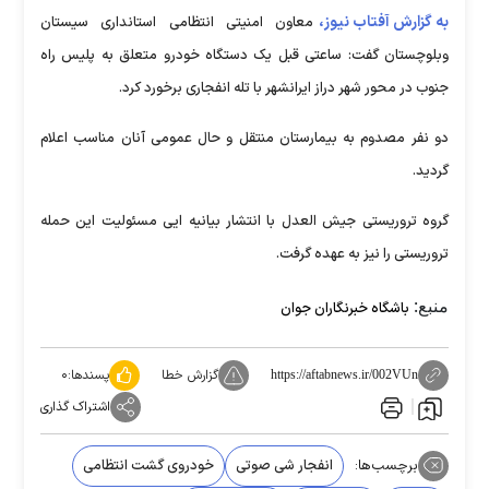
به گزارش آفتاب نیوز،
معاون امنیتی انتظامی استانداری سیستان
وبلوچستان گفت: ساعتی قبل یک دستگاه خودرو متعلق به پلیس راه
جنوب در محور شهر دراز ایرانشهر با تله انفجاری برخورد کرد.
دو نفر مصدوم به بیمارستان منتقل و حال عمومی آنان مناسب اعلام
گردید.
گروه تروریستی جیش العدل با انتشار بیانیه ایی مسئولیت این حمله
تروریستی را نیز به عهده گرفت.
منبع:
باشگاه خبرنگاران جوان
گزارش خطا
پسندها:
۰
https://aftabnews.ir/002VUn
اشتراک گذاری
برچسب‌ها:
انفجار شی صوتی
خودروی گشت انتظامی