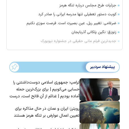
جزئیات طرح مجلس درباره تنگه هرمز
کویت دستور تعطیلی تنها مدرسه ایرانی را صادر کرد
ضرغامی: تغییر ریل، عین بصیرت است. فرصت سوزی نکنیم
زنوزق؛ نگین پلکانی آذربایجان
جدیدترین فیلم مانی حقیقی در جشنواره نیویورک
پیشنهاد سردبیر
ترامپ: جمهوری اسلامی دوست‌داشتنی را
حسابی می‌کوبیم | برای بزرگ‌ترین حمله
آماده بودیم | غنائم از آنِ فاتح است، درست
است؟
رویترز: ایران و عمان در حال مذاکره برای
تعیین اعمال عوارض بر تنگه هرمز هستند