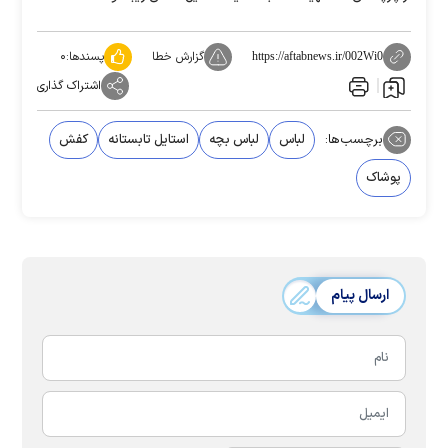
گزارش خطا
پسندها:
۰
https://aftabnews.ir/002Wi0
اشتراک گذاری
برچسب‌ها:
لباس
لباس بچه
استایل تابستانه
کفش
پوشاک
ارسال پیام