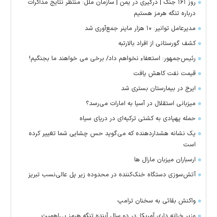
روز ۱۶۱ جنگ | درگیری در یمن | سازمان ملل: منتظر نتایج مذاکرات
درباره تنگه هرمز هستیم
مدیرعامل توانیر: ۱۰ هزار ماینر جمع‌آوری شد
کشف گورستانی از افراد بالارتبه
رئیس‌جمهور: استعفاء نخواهم داد/ برخی می خواهند ما بجنگیم!
قیمت نفت کاهش یافت
ایرج در بیمارستان بستری شد
میزبانی استقلال در آسیا به امارات می‌رسد؟
حمله پهپادی به کشتی ترکیه‌ای در دریای سیاه
یک نشانه هشداردهنده که می‌گوید حس چشایی شما تغییر کرده
است
ارسباران میزبان مارال ها
آتش‌سوزی دستگاه خنک‌کننده در محدوده زیر پل عالی‌نسب تبریز
واکنش بقائی به سخنان ترامپ
وزیر خزانه داری آمریکا: در دو سال آینده تنگه هرمز بی‌اهمیت