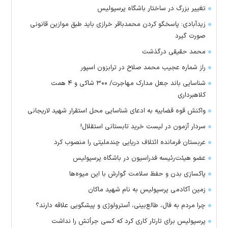
تغییر بزرگ در ساختار باشگاه پرسپولیس
زیدآبادی: پاسخگو کردن محمدباقر خرازی باید طبق موازین قانونی
صورت گیرد
محمد حقیقی درگذشت
راز شماره عجیب محمد صلاح در ترابزون اسپور
شناسایی باند جعل مدارک مهاجرت/ ۳۰۰ شاکی و ۴ همت
کلاهبرداری
واکنش قوه قضاییه به ادعای شناسایی محل استقرار شهید لاریجانی
سردار آزمون در لیست خرید تابستانی استقلال!
عربستان فرمانده ائتلاف دریایی چندملیتی را منصوب کرد
عضو هیئت‌رئیسه فدراسیون در باشگاه پرسپولیس
پاکسازی بدن و حفظ سلامت گوارش با این میوه‌ها
زمین آکادمی پرسپولیس به نام شهید ماکان
چرا مردم به فال، طالع‌بینی، آسترولوژی و پیشگویی علاقه دارند؟
پرسپولیس برای تارتار کاری کرد که کسی جرأتش را نداشت