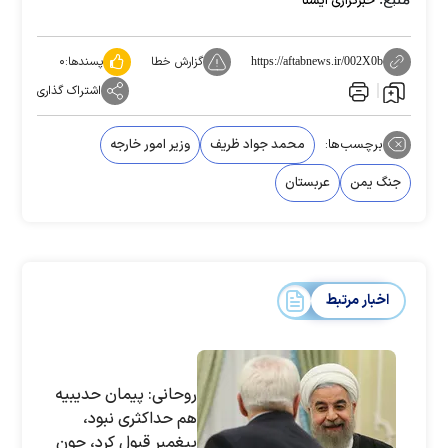
خبرگزاری ایسنا
گزارش خطا
پسندها:
۰
https://aftabnews.ir/002X0b
اشتراک گذاری
برچسب‌ها:
محمد جواد ظریف
وزیر امور خارجه
جنگ یمن
عربستان
اخبار مرتبط
روحانی: پیمان حدیبیه
هم حداکثری نبود،
پیغمبر قبول کرد، چون