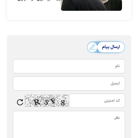
می‌خواست صلح برقرار
شود| تندروها بیرون
خیمه پیغمبر شروع به
غر زدن کردند| پاسخ به
تماس اوباما به توافق
ژنو سرعت داد|
ارسال پیام
نمی‌شود تنگه هرمز
برای شما آزاد باشد اما
جبل‌الطارق را برای ما
ببندید| صلح با ایران
مادر همه صلح‌هاست