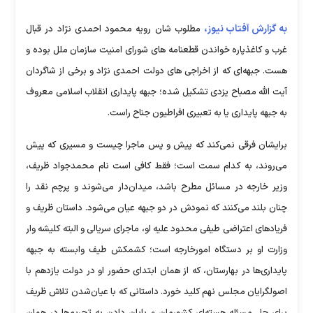
به گزارش آفتاب نیوز،
مطلوب‌ شان رویه محمود احمدی‌ نژاد در قبال
غرب و کاغذپاره خواندن قطعنامه‌ های شورای‌ امنیت سازمان ملل بوده و
هست. جبهه‌ای که از اخراجی‌ های دولت احمدی‌ نژاد و برخی از شاگردان
آیت‌ الله مصباح یزدی تشکیل شده؛ جبهه‌ پایداری انقلاب اسلامی معروف
به جبهه پایداری یا به تعبیری افراطیون جناح راست.
برایشان فرقی نمی‌کند که پیش و پس ماجرا چیست و مسیری که پیش
می‌روند، به کدام سمت است؛ فقط کافی است نام محمدجواد ظریف،
وزیر خارجه در مسائل مطرح باشد، میدان‌دار می‌شوند و پرچم نقد را
چنان بلند می‌کنند که نمودش در دو جبهه عیان می‌شود. داستان ظریف و
فریادهای اعتراضی طیفی محدود علیه او، ماجرای سریالی و البته کلیشه‌ وار
وزارت او بر دستگاه امورخارجه است؛ کشمکش طیف وابسته به جبهه
پایداری‌ها در بهارستان، که از همان ابتدای حضور او در دولت یازدهم با
اصولگرایان مجلس نهم کلید خورد. داستانی که با عیان‌شدن تلاش ظریف
برای حل مسئله هسته‌ای کشورمان و پایان‌ دادن به تحریم‌ها در همان