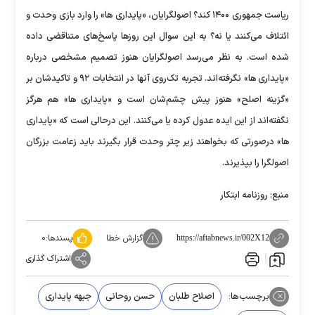
ریاست جمهوری ۱۴۰۰ کند؟ اصولگرایان، «پایداری‌ ها» را وارد بازی وحدت و
ائتلاف می‌کنند یا نه؟ به این سوال این روزها پاسخ‌های متناقضی داده
‌شده‌ است. به نظر می‌رسد اصولگرایان هنوز تصمیم مشخصی درباره
«پایداری‌ ها» نگرفته‌اند. تجربه تک‌روی آنها در انتخابات ۹۲ و تاکیدشان بر
«گزینه اصلح» هنوز پیش چشم‌شان است و «پایداری‌ ها» هم هرگز
نگفته‌اند از این ایده عدول کرده یا می‌کنند. این درحالی است که «پایداری‌
ها» درصورتی که بخواهند زیر چتر وحدت قرار بگیرند باید زعامت بزرگان
اصولگرا را بپذیرند.
منبع: روزنامه ابتکار
گزارش خطا
پسندها:
۰
https://aftabnews.ir/002X12
اشتراک گذاری
برچسب‌ها:
اصلاح‌ طلبان
حسن روحانی
جبهه پایداری