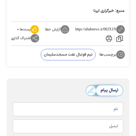
منبع:
خبرگزاری ایرنا
گزارش خطا
پسندها:
۰
https://aftabnews.ir/002X1N
اشتراک گذاری
برچسب‌ها:
تیم فوتبال نفت مسجدسلیمان
ارسال پیام