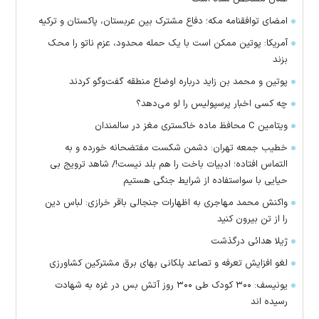
امضای توافقنامه مکه؛ دفاع مشترک بین عربستان، پاکستان و ترکیه
آمریکا: پوتین ممکن است با یک حمله محدود، عزم ناتو را محک
بزند
پوتین و محمد بن زاید درباره اوضاع منطقه گفت‌وگو کردند
چه کسی اخبار پرسپولیس را لو می‌دهد؟
ویتامین C محافظ ماده خاکستری مغز در سالمندان
خطیب جمعه تهران: دشمن شکست مفتضحانه خورده و به
التماس افتاده؛ ادبیات باخت را هم بلد نیست!/ شاهد ترویج بی
حیایی با سواستفاده از شرایط جنگی هستیم
واکنش محمد مهاجری به اظهارات جنجالی باقر خرازی: لباس دین
را از تن بیرون کنید
ژیلا هدائی درگذشت
لغو افزایش تعرفه و تصاعد پلکانی بهای برق مشترکین کشاورزی
یونیسف: ۳۰۰ کودک طی ۳۰۰ روز آتش بس در غزه به شهادت
رسیده اند