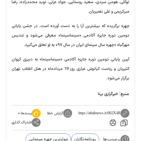
توکلی، هومن سیدی، سعید روستایی، جواد عزتی، نوید محمدزاده، رضا
میرکریمی و علی نصیریان.
چهره برگزیده که بیشترین آرا را به دست آورده است، در جشن پایانی
دومین دوره جایزه آکادمی «سینماسینما» معرفی می‌شود و تندیس
مهرگیاه «چهره سال سینمای ایران در سال ۹۷» به او تعلق می‌گیرد.
آیین پایانی دومین دوره جایزه آکادمی «سینماسینما» به دبیری کیوان
کثیریان و ریاست کیانوش عیاری روز 19 مردادماه در هتل انقلاب تهران
برگزار می‌شود.
منبع:
خبرگزاری برنا
گزارش خطا
پسندها:
۰
https://aftabnews.ir/002X4R
اشتراک گذاری
برچسب‌ها:
روزنامه‌نگاران
موثرترین جهره‌ سینمایی