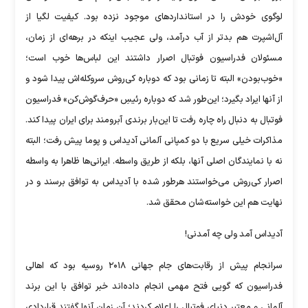
لوگوی خودش را در استانداردهای موجود نزده بود. کیفیت لگیا از
آل‌اشپرت هم بدتر از آب درآمد، ولی عجیب اینکه در برهه‌ای از زمان،
مسئولان فدراسیون فوتبال اصرار داشتند این لباس‌ها خوب است؛
«خوب‌بودن» البته تا زمانی بود که دوباره کی‌روش سروکله‌اش پیدا شود و
از آنها ایراد بگیرد؛ این‌طور شد که دوباره رئیسِ «حرف‌گوش‌کن» فدراسیون
فوتبال به دنبال راه چاره رفت تا این‌بار برندی آبرومند برای ایران پیدا کند.
مذاکرات خیلی سریع با دو کمپانی آلمانی آدیداس و پوما پیش رفت؛ البته
نه با نمایندگان اصلی آنها، بلکه از طریق واسطه. ایرانی‌ها ظاهرا به واسطه
اصرار کی‌روش می‌خواستند هرطور شده با آدیداس به توافق برسند و در
نهایت هم این خواسته‌شان محقق شد.
آدیداس آمد ولی چه آمدنی!
سرانجام پیش از رقابت‌های جام جهانی ۲۰۱۸ روسیه بود که اهالی
فدراسیون که گویی فتح مهمی انجام داده‌اند خبر توافق با این برند
آلمانی و معتبر دنیای فوتبال را اعلام کردند؛ آن زمان آنها گفتند قراردادی