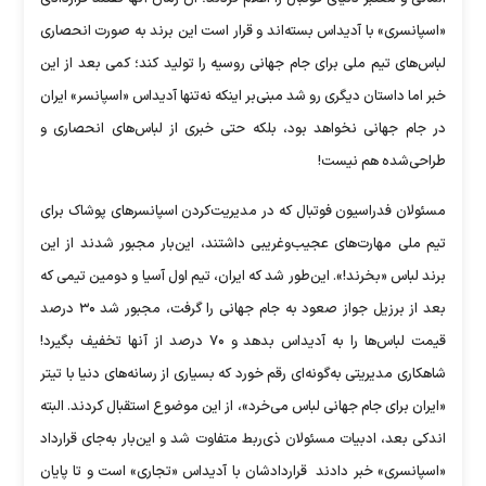
«اسپانسری» با آدیداس بسته‌اند و قرار است این برند به صورت انحصاری
لباس‌های تیم ملی برای جام جهانی روسیه را تولید کند؛ کمی بعد از این
خبر اما داستان دیگری رو شد مبنی‌بر اینکه نه‌تنها آدیداس «اسپانسر» ایران
در جام جهانی نخواهد بود، بلکه حتی خبری از لباس‌های انحصاری و
طراحی‌شده هم نیست!
مسئولان فدراسیون فوتبال که در مدیریت‌کردن اسپانسرهای پوشاک برای
تیم ملی مهارت‌های عجیب‌وغریبی داشتند، این‌بار مجبور شدند از این
برند لباس «بخرند!». این‌طور شد که ایران، تیم اول آسیا و دومین تیمی که
بعد از برزیل جواز صعود به جام جهانی را گرفت، مجبور شد ۳۰ درصد
قیمت لباس‌ها را به آدیداس بدهد و ۷۰ درصد از آنها تخفیف بگیرد!
شاهکاری مدیریتی به‌گونه‌ای رقم خورد که بسیاری از رسانه‌های دنیا با تیتر
«ایران برای جام جهانی لباس می‌خرد»، از این موضوع استقبال کردند. البته
اندکی بعد، ادبیات مسئولان ذی‌ربط متفاوت شد و این‌بار به‌جای قرارداد
«اسپانسری» خبر دادند ‌ قراردادشان با آدیداس «تجاری» است و تا پایان