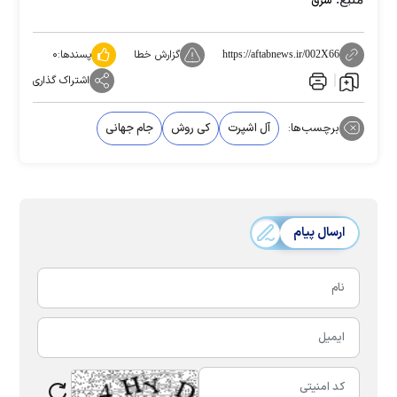
شرق
گزارش خطا
پسندها:
۰
https://aftabnews.ir/002X66
اشتراک گذاری
برچسب‌ها:
آل اشپرت
کی روش
جام جهانی
ارسال پیام