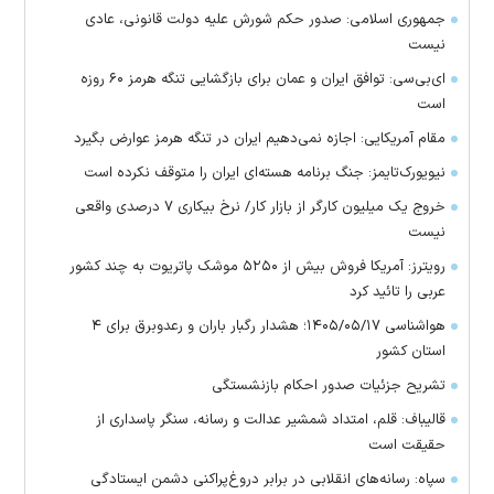
جمهوری اسلامی: صدور حکم شورش علیه دولت قانونی، عادی
نیست
ای‌بی‌سی: توافق ایران و عمان برای بازگشایی تنگه هرمز ۶۰ روزه
است
مقام آمریکایی: اجازه نمی‌دهیم ایران در تنگه هرمز عوارض بگیرد
نیویورک‌تایمز: جنگ برنامه هسته‌ای ایران را متوقف نکرده است
خروج یک میلیون کارگر از بازار کار/ نرخ بیکاری ۷ درصدی واقعی
نیست
رویترز: آمریکا فروش بیش از ۵۲۵۰ موشک پاتریوت به چند کشور
عربی را تائید کرد
هواشناسی ۱۴۰۵/۰۵/۱۷؛ هشدار رگبار باران و رعدوبرق برای ۴
استان کشور
تشریح جزئیات صدور احکام بازنشستگی
قالیباف: قلم، امتداد شمشیر عدالت و رسانه، سنگر پاسداری از
حقیقت است
سپاه: رسانه‌های انقلابی در برابر دروغ‌پراکنی دشمن ایستادگی