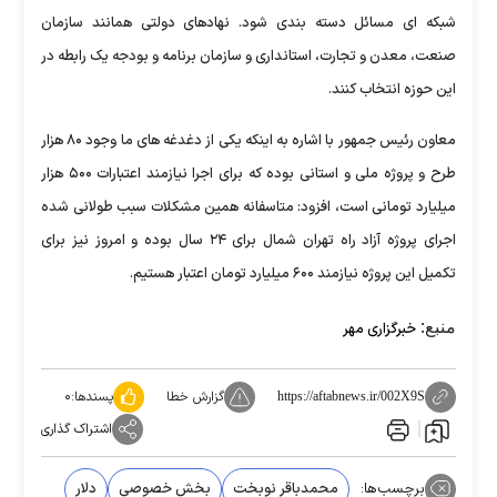
شبکه ای مسائل دسته بندی شود. نهادهای دولتی همانند سازمان
صنعت، معدن و تجارت، استانداری و سازمان برنامه و بودجه یک رابطه در
این حوزه انتخاب کنند.
معاون رئیس جمهور با اشاره به اینکه یکی از دغدغه های ما وجود ۸۰ هزار
طرح و پروژه ملی و استانی بوده که برای اجرا نیازمند اعتبارات ۵۰۰ هزار
میلیارد تومانی است، افزود: متاسفانه همین مشکلات سبب طولانی شده
اجرای پروژه آزاد راه تهران شمال برای ۲۴ سال بوده و امروز نیز برای
تکمیل این پروژه نیازمند ۶۰۰ میلیارد تومان اعتبار هستیم.
منبع:
خبرگزاری مهر
گزارش خطا
پسندها:
۰
https://aftabnews.ir/002X9S
اشتراک گذاری
برچسب‌ها:
محمدباقر نوبخت
بخش خصوصی
دلار