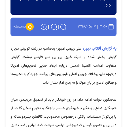
داد.
۱۳۹۸/۰۵/۱۷
۲۳:۵۶
پسندها:
۰
به گزارش آفتاب نیوز،
علی ربیعی امروز- پنجشنبه در رشته توییتی درباره
گزارش پخش شده از شبکه خبری بی بی سی فارسی نوشت: گزارش
متفاوت امشب آناهیتا شمس درباره ابعاد جنایی تحریم‌های آمریکا
درحوزه دارو برخلاف جریان اصلی تلویزیون‌های بیگانه، چهره کریه تحریم‌ها
و بطلان ادعای برایان هوک را به زبان آمار نشان داد.
سخنگوی دولت ادامه داد: در روز خبرنگار باید از تعمیق مرزبندی میان
خبرنگاری صلح و زندگی با خبرنگاری همسو با جنگ و تحریم سخن گفت. او
با بریکولاژ مستندات بانکی درخصوص محدودیت کالا‌های بشردوستانه و
دارویی بر تصویر فرمان ضدبرجامی ترامپ سرشت ضد ایرانی وضد بشری