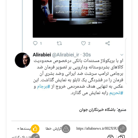
منبع:
باشگاه خبرنگاران جوان
گزارش خطا
پسندها:
۰
https://aftabnews.ir/002X9U
اشتراک گذاری