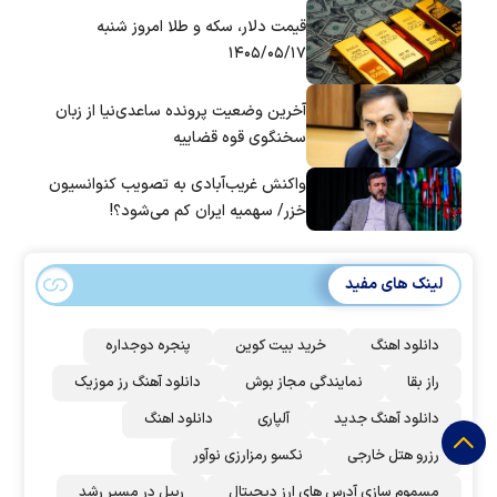
قیمت دلار، سکه و طلا امروز شنبه
۱۴۰۵/۰۵/۱۷
آخرین وضعیت پرونده ساعدی‌نیا از زبان
سخنگوی قوه قضاییه
واکنش غریب‌آبادی به تصویب کنوانسیون
خزر/ سهمیه ایران کم می‌شود؟!
لینک های مفید
دانلود اهنگ
خرید بیت کوین
پنجره دوجداره
راز بقا
نمایندگی مجاز بوش
دانلود آهنگ رز‌ موزیک
دانلود آهنگ جدید
آلپاری
دانلود اهنگ
رزرو هتل خارجی
نکسو رمزارزی نوآور
مسموم سازی آدرس های ارز دیجیتال
ریپل در مسیر رشد