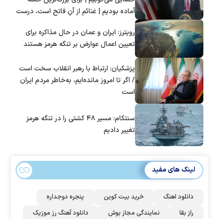
آماده بودیم | غنائم از آنِ فاتح است، درست
است؟
رویترز: ایران و عمان در حال مذاکره برای
تعیین اعمال عوارض بر تنگه هرمز هستند
پزشکیان: ارتباط با رهبر انقلاب سخت است
/ اگر تا امروز مانده‌ایم، به‌خاطر مردم ایران
است
سنتکام: مسیر ۴۸ کشتی را در تنگه هرمز
تغییر دادیم
لینک های مفید
دانلود اهنگ
خرید بیت کوین
پنجره دوجداره
راز بقا
نمایندگی مجاز بوش
دانلود آهنگ رز‌ موزیک