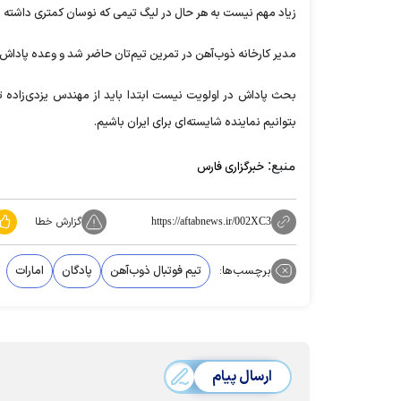
زیاد مهم نیست به هر حال در لیگ تیمی که نوسان کمتری داشته 
مدیر کارخانه ذوب‌آهن در تمرین تیم‌تان حاضر شد و وعده پاداش د
بحث پاداش در اولویت نیست ابتدا باید از مهندس یزدی‌زاده تشک
بتوانیم نماینده شایسته‌ای برای ایران باشیم.
منبع:
خبرگزاری فارس
گزارش خطا
https://aftabnews.ir/002XC3
برچسب‌ها:
تیم فوتبال ذوب‌آهن
پادگان
امارات
ارسال پیام