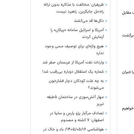
ظریفیان: مخالفت با مذاکره بدون ارائه
راه‌حل جایگزین، راهبرد نیست
ک مقابل
دکل‌ها قد می‌کشند
آمریکا و اسرائیل سامانه «پیکان» را
 برگشت
آزمایش کردند
هیچ واژه‌ای برای توصیف مسی وجود
ندارد
واردات نفت آمریکا از عربستان صفر شد
شماره یک استقلال دوباره بی‌رقیب شد!
 جبران
به چه علت کودکان دچار فشارخون
می‌شوند؟
مهار آتش‌سوزی در ساختمان ۵‌طبقه
تبریز
خواهیم
تصادف مرگبار پژو پارس و ساینا در
اصفهان؛ ۷ کشته و مصدوم
هواشناسی ۱۴۰۵/۰۵/۱۶/ باد و خاک در