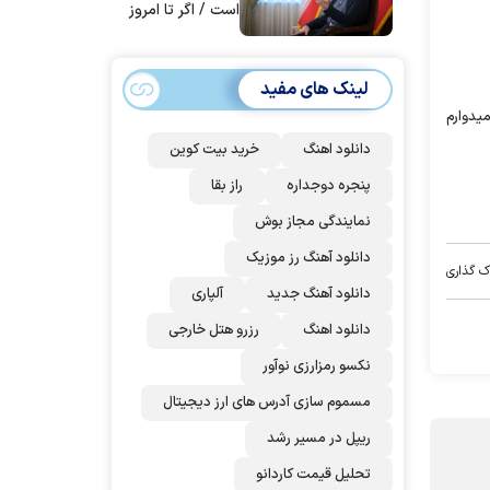
است / اگر تا امروز
مانده‌ایم، به‌خاطر
مردم ایران است
لینک های مفید
یدوارم
دانلود اهنگ
خرید بیت کوین
پنجره دوجداره
راز بقا
نمایندگی مجاز بوش
دانلود آهنگ رز‌ موزیک
ک گذاری
دانلود آهنگ جدید
آلپاری
دانلود اهنگ
رزرو هتل خارجی
نکسو رمزارزی نوآور
مسموم سازی آدرس های ارز دیجیتال
ریپل در مسیر رشد
تحلیل قیمت کاردانو