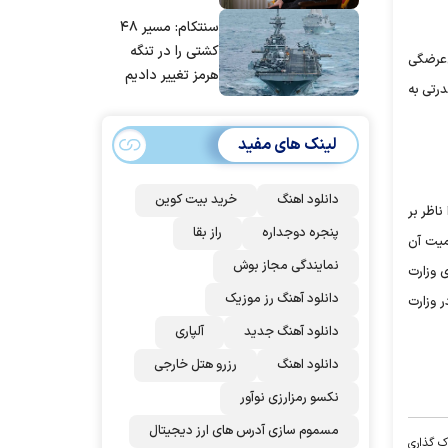
مانده‌ایم، به‌خاطر
سنتکام: مسیر ۴۸
مردم ایران است
کشتی را در تنگه
‌عرضگی
هرمز تغییر دادیم
رتی به
لینک های مفید
دانلود اهنگ
خرید بیت کوین
ناظر بر
پنجره دوجداره
راز بقا
میت آن
نمایندگی مجاز بوش
ی وزارت
دانلود آهنگ رز‌ موزیک
ر وزارت
دانلود آهنگ جدید
آلپاری
دانلود اهنگ
رزرو هتل خارجی
نکسو رمزارزی نوآور
مسموم سازی آدرس های ارز دیجیتال
ک گذاری