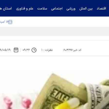
استان ها
اقتصاد
بین الملل
ورزشی
اجتماعی
سلامت
علم و فناوری
۱۶ /مرداد /۱۴۰۵
ا تکذیب کرد
نظرات : ۱
۰۹:۳۲
۸/۰۵/۱۹
کد خبر:۶۰۴۲۹۶