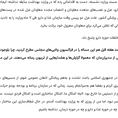
ماه گذشته که بر مسند وزارت نشسته، دست به اقداماتی زده که در وزارت بهداشت سابقه نداشته؛ ایجاد
دارو، عزل و نصب‌های متعدد معاونان و انتصاب مجدد معاونان عزل شده در پست‌های
روز پنجشنبه هم در جمع معاونان غذا و داروی دانشگاه‌های علوم پزشکی کشور، علت عزل دو رییس وقت سازمان غذا و د
الی که تلاش می‌کرد برای معاونان معزول خود برائت بخرد.
لفات حوزه دارو پاسخ داد.
 هفته قبل هم این مساله را در فراکسیون ولایی‌های مجلس مطرح کردید، چرا باوجود آ
، برخلاف خیلی از مدیران‌مان که معمولا گزارش‌ها و هشدارهایی از تریبون رسانه می‌دهند، در این
رم که در جمهوری اسلامی باعث تشتت و به‌هم ریختگی اذهان عمومی شوم، از مسیرهای 
ی کردم و بعضا هم به‌سرانجام رسید. زمانی که در سازمان برنامه و بودجه بودم حرکت‌ه
 از دسترس ما خارج بود. البته اشکال ما، اشکال ساختاری است و اشکال فردی نیست. سا
میسر نبود اما من از روزی که به وزارت بهداشت آمدم، در حال شفاف‌سازی این ساختار 
ه در حوزه غذا و دارو و چه در حوزه درمان، نداشته باشیم.