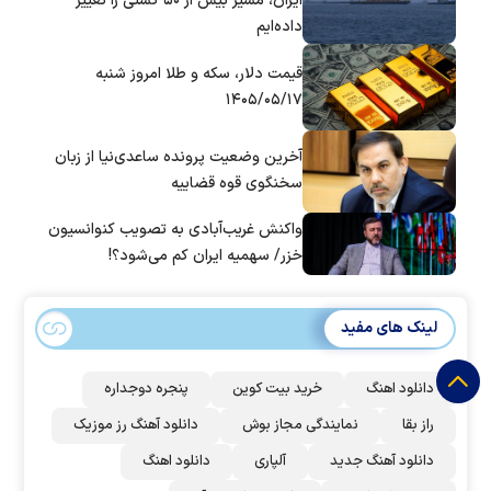
ایران، مسیر بیش از ۵۰ کشتی را تغییر
داده‌ایم
قیمت دلار، سکه و طلا امروز شنبه
۱۴۰۵/۰۵/۱۷
آخرین وضعیت پرونده ساعدی‌نیا از زبان
سخنگوی قوه قضاییه
واکنش غریب‌آبادی به تصویب کنوانسیون
خزر/ سهمیه ایران کم می‌شود؟!
لینک های مفید
دانلود اهنگ
خرید بیت کوین
پنجره دوجداره
راز بقا
نمایندگی مجاز بوش
دانلود آهنگ رز‌ موزیک
دانلود آهنگ جدید
آلپاری
دانلود اهنگ