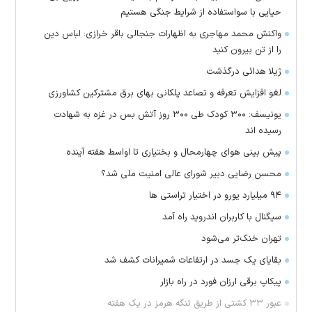
حیایی با سواستفاده از شرایط جنگی هستیم
واکنش محمد مهاجری به اظهارات جنجالی باقر خرازی: لباس دین
را از تن بیرون کنید
ژیلا هدائی درگذشت
لغو افزایش تعرفه و تصاعد پلکانی بهای برق مشترکین کشاورزی
یونیسف: ۳۰۰ کودک طی ۳۰۰ روز آتش بس در غزه به شهادت
رسیده اند
پیش بینی هوای چهارمحال و بختیاری تا اواسط هفته آینده
محسن رضایی دبیر شورای عالی امنیت ملی شد؟
۹۴ میلیارد یورو در اختیار تراستی ها
سیگنال با کاربران اندروید راه آمد
تهران خنک‌تر می‌شود
بقایای یک جسد در ارتفاعات شمیرانات کشف شد
پیکاپ برقی ارزان فورد در راه بازار
عبور ۳۳ کشتی از طریق تنگه هرمز در یک هفته