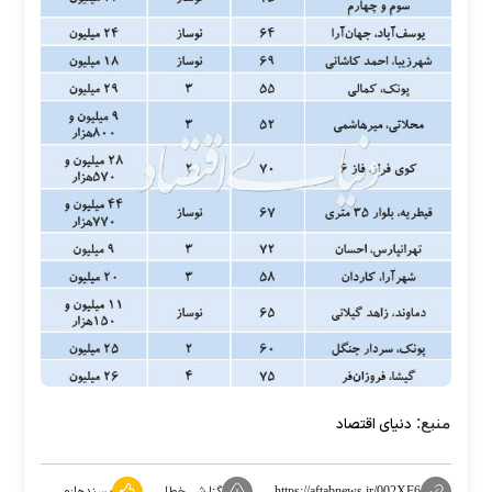
منبع:
دنیای اقتصاد
گزارش خطا
پسندها:
۰
https://aftabnews.ir/002XF6