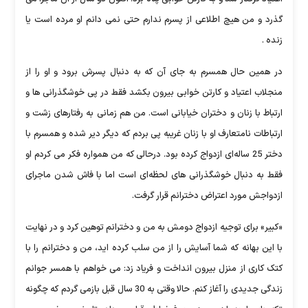
گذرد و من هیچ اطلاعی از پسرم ندارم حتی نمی دانم او مرده است یا
زنده .
در همین حال همسرم به جای آن که به دنبال پسرش برود و او را از
منجلاب اعتیاد و کارتن خوابی بیرون بکشد فقط در پی خوشگذرانی ها و
ارتباط با زنان و دختران خیابانی است. من هم زمانی به رفتارهای زشت و
ارتباطات نامتعارف او با زنان غریبه پی بردم که دیگر دیر شده و همسرم با
دختر 25 ساله‌ای ازدواج کرده بود. درحالی که من همواره فکر می کردم او
فقط به دنبال خوشگذرانی های لحظه‌ای است اما با فاش شدن ماجرای
ازدواجش مورد اعتراض دخترانم قرار گرفت.
«کبیر» برای توجیه ازدواج دومش به من و دخترانم توهین کرد و در نهایت
با این بهانه که شما آسایش را از من سلب کرده اید، من و دخترانم را با
کتک کاری از منزل بیرون انداخت و فریاد زد: می خواهم با همسر جوانم
زندگی جدیدی را آغاز کنم. حالا وقتی به 30 سال قبل بازمی گردم که چگونه