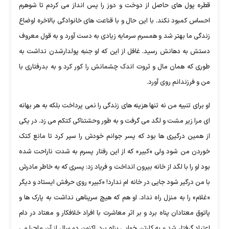
قطره پول های حاصل از دوخت و دوز را پس انداز می کردم تا شوهرم
احساس کمبود نکند. با این حال و با قناعت های خانوادگی بالاخره اوضاع
زندگی ما بهتر شد و همسرم سرمایه زیادی به دست آورد و به قول معروف
دستش به دهانش رسید. غافل از این که او جنبه پولدارشدن نداشت به
طوری که همان مال و ثروت اندک چشمانش را کور کرد و به بدرفتاری با
من و فرزندانم روی آورد.
او برای تنبیه من نه تنها هزینه های زندگی را نمی پرداخت بلکه به هر بهانه
ای مرا زیر مشت و لگد می گرفت و به طور وحشتناکی کتکم می زد. در یکی
از همین درگیری ها بود که پسر جوانم خودش را سپر کرد تا مانع کتک
خوردن من شود ولی «کبیر» که از این رفتار پسرم به شدت ناراحت شده
بود او را با لگد از خانه بیرون انداخت و فریاد زد: پسری که به خاطر مادرش
با من درگیر شود جایی در خانه ام ندارد! «کبیر» روی حرفش ایستاد و دیگر
«غلام» را به منزل راه نداد. او هم که هیچ سرپناهی نداشت به پارک ها و
پاتوق معتادان پناه برد و بر اثر معاشرت با افراد خلافکار و معتاد در دام
اعتیاد گرفتار شد و به کارتن خوابی پناه برد. اکنون دو سال از آن ماجرا می