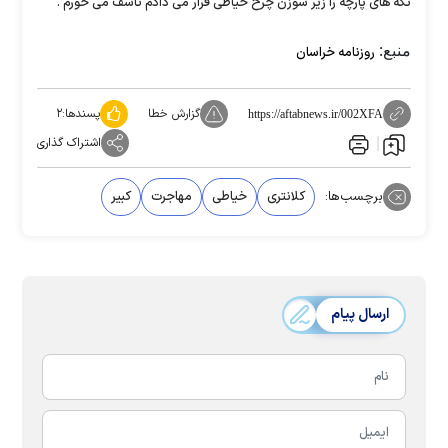
تکه های پارچه را زیر سوزن چرخ خیاطی قرار می دادم تاسف می خورم .
منبع:
روزنامه خراسان
گزارش خطا
پسندها:
۲
https://aftabnews.ir/002XFA
اشتراک گذاری
برچسب‌ها:
کلانتری
خیاطی
مهاجرت
کبیر
ارسال پیام