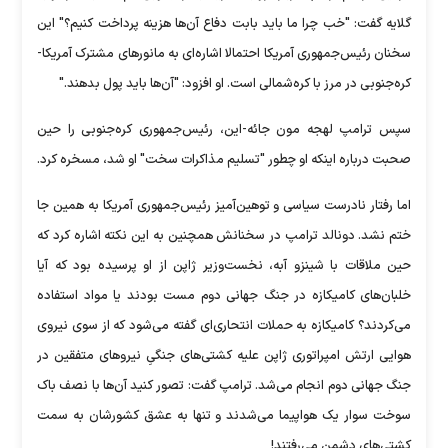
گلایه گفت: "خب چرا ما باید بابت دفاع آن‌ها هزینه پرداخت کنیم؟" این
سخنان رئیس‌جمهوری آمریکا احتمالا اشاره‌ای به مانورهای مشترک آمریکا-
کره‌جنوبی در مرز با کره‌شمالی است. او افزود: "آن‌ها باید پول بدهند."
سپس ترامپ لهجه مون جائه-این، رئیس‌جمهوری کره‌جنوبی را حین
صحبت درباره اینکه او چطور "تسلیم مذاکرات سخت" او شد، مسخره کرد.
اما رفتار نادرست سیاسی و توهین‌آمیز رئیس‌جمهوری آمریکا به همین جا
ختم نشد. دونالد ترامپ در سخنانش همچنین به این نکته اشاره کرد که
حین ملاقات با شینزو آبه، نخست‌وزیر ژاپن از او پرسیده بود که آیا
خلبان‌های کامیکازه در جنگ جهانی دوم مست بودند یا مواد استفاده
می‌کردند؟ کامیکازه به حملات انتحاری‌ای گفته می‌شود که از سوی نیروی
هوایی ارتش امپراتوری ژاپن علیه کشتی‌های جنگیِ نیروهای متفقین در
جنگ جهانی دوم انجام می‌شد. ترامپ گفت: تصور کنید آن‌ها با نصف باک
سوخت سوار یک هواپیما می‌شدند و تنها به عشق کشورشان به سمت
کشتی‌های دشمن می‌رفتند!