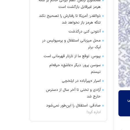
سخنگوی ارتش: نظم ایرانی حاکم بر تنگه
هرمز غیرقابل بازگشت است
ذوالقدر: آمریکا تا رفتارش را تصحیح نکند
تنگه هرمز باز نخواهد شد
آنتونی کنی درگذشت
محل میزبانی استقلال و پرسپولیس در
لیگ برتر
پیوس: توقع ما از تارتار قهرمانی است
سوسن پرور: دیگر «عاشق» حرفه‌ام
نیستم
اسرار «پیرآباد» در ایلخچی
آزادی و تختی تا آخر سال از دسترس
خارج شد
ی
صادقی: استقلال را این‌طور نمی‌شود
اداره کرد!