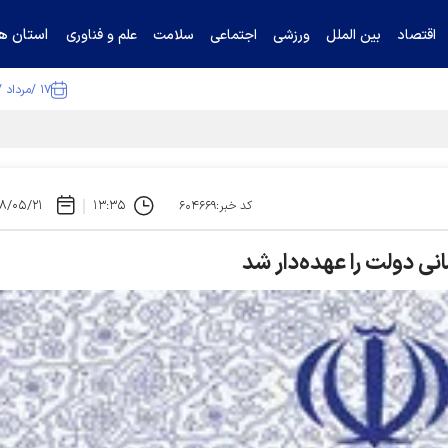
استان ها
اقتصاد
بین الملل
ورزشی
اجتماعی
سلامت
علم و فناوری
۱۷ /مرداد /۱۴۰۵
ا تکذیب کرد
۸/۰۵/۲۱
۱۳:۳۵
کد خبر:۶۰۴۶۶۹
ی دولت را عهده‌دار شد