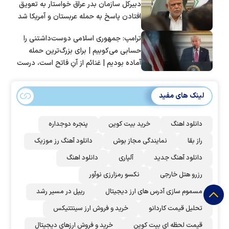
دبیرکل سازمان بدر عراق خواستار به تعویق
افتادن پاسخ به حمله عربستان و آمریکا شد
ترامپ: جمهوری اسلامی دوست‌داشتنی را
حسابی می‌کوبیم | برای بزرگ‌ترین حمله
آماده بودیم | غنائم از آنِ فاتح است، درست
است؟
لینک های مفید
دانلود اهنگ
خرید بیت کوین
پنجره دوجداره
راز بقا
نمایندگی مجاز بوش
دانلود آهنگ رز‌ موزیک
دانلود آهنگ جدید
آلپاری
دانلود اهنگ
رزرو هتل خارجی
نکسو رمزارزی نوآور
مسموم سازی آدرس های ارز دیجیتال
ریپل در مسیر رشد
تحلیل قیمت کاردانو
خرید و فروش ارز سینتتیکس
قیمت لحظه ای بیت کوین
خرید و فروش ارزهای دیجیتال