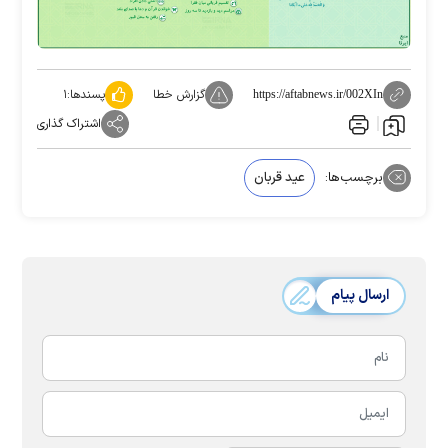
گزارش خطا
پسندها:
۱
https://aftabnews.ir/002XIn
اشتراک گذاری
برچسب‌ها:
عید قربان
ارسال پیام