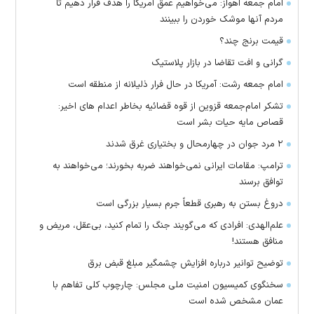
امام جمعه اهواز: می‌خواهیم عمق آمریکا را هدف قرار دهیم تا
مردم آنها موشک خوردن را ببینند
قیمت برنج چند؟
گرانی و افت تقاضا در بازار پلاستیک
امام جمعه رشت: آمریکا در حال فرار ذلیلانه از منطقه است
تشکر امام‌جمعه قزوین از قوه قضائیه بخاطر اعدام های اخیر:
قصاص مایه حیات بشر است
۲ مرد جوان در چهارمحال و بختیاری غرق شدند
ترامپ: مقامات ایرانی نمی‌خواهند ضربه بخورند؛ می‌خواهند به
توافق برسند
دروغ بستن به رهبری قطعاً جرم بسیار بزرگی است
علم‌الهدی: افرادی که می‌گویند جنگ را تمام کنید، بی‌عقل، مریض و
منافق هستند!
توضیح توانیر درباره افزایش چشمگیر مبلغ قبض برق
سخنگوی کمیسیون امنیت ملی مجلس: چارچوب کلی تفاهم با
عمان مشخص شده است